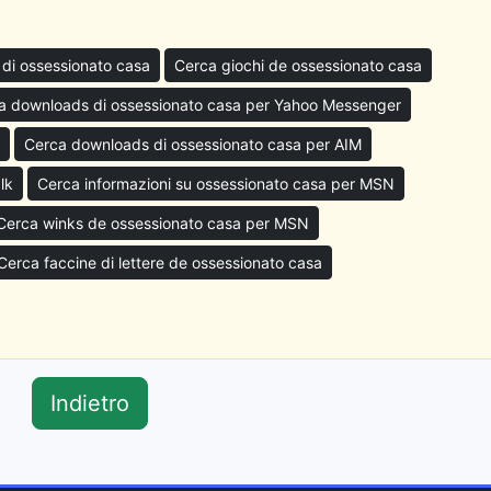
 di ossessionato casa
Cerca giochi de ossessionato casa
a downloads di ossessionato casa per Yahoo Messenger
Cerca downloads di ossessionato casa per AIM
lk
Cerca informazioni su ossessionato casa per MSN
Cerca winks de ossessionato casa per MSN
Cerca faccine di lettere de ossessionato casa
Indietro