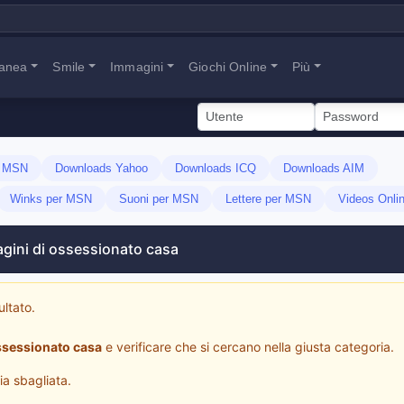
tanea
Smile
Immagini
Giochi Online
Più
s MSN
Downloads Yahoo
Downloads ICQ
Downloads AIM
Winks per MSN
Suoni per MSN
Lettere per MSN
Videos Onli
gini di ossessionato casa
ultato.
ssessionato casa
e verificare che si cercano nella giusta categoria.
ia sbagliata.