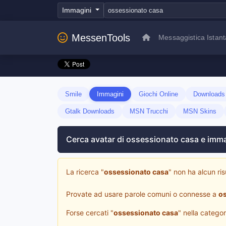
Immagini
MessenTools
Messaggistica Istan
Smile
Immagini
Giochi Online
Download
Gtalk Downloads
MSN Trucchi
MSN Skins
Cerca avatar di ossessionato casa e imma
La ricerca "
ossessionato casa
" non ha alcun ris
Provate ad usare parole comuni o connesse a
o
Forse cercati "
ossessionato casa
" nella categor