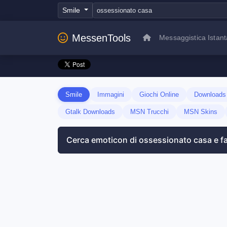
Smile
MessenTools
Messaggistica Istan
Smile
Immagini
Giochi Online
Download
Gtalk Downloads
MSN Trucchi
MSN Skins
Cerca emoticon di ossessionato casa e f