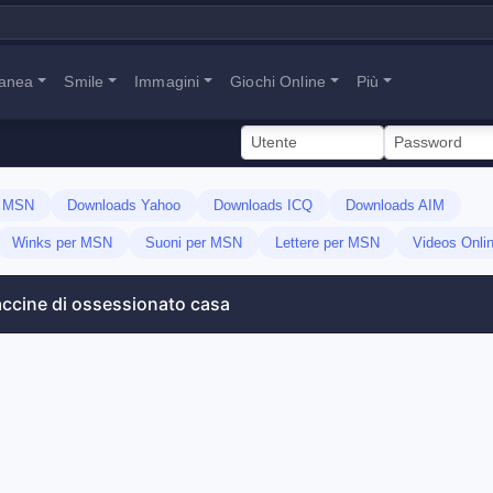
tanea
Smile
Immagini
Giochi Online
Più
s MSN
Downloads Yahoo
Downloads ICQ
Downloads AIM
Winks per MSN
Suoni per MSN
Lettere per MSN
Videos Onli
accine di ossessionato casa