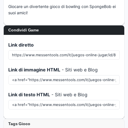
Giocare un divertente gioco di bowling con SpongeBob ei
suoi amici!
Condividi Game
Link diretto
Link di immagine HTML
- Siti web e Blog
Link di testo HTML
- Siti web e Blog
Tags Gioco