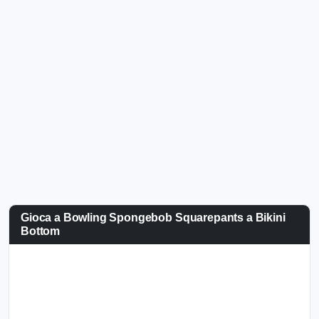
Gioca a Bowling Spongebob Squarepants a Bikini
Bottom