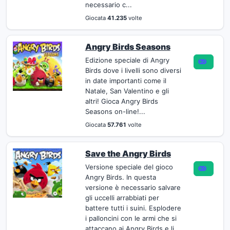
necessario c...
Giocata
41.235
volte
Angry Birds Seasons
Edizione speciale di Angry
Birds dove i livelli sono diversi
in date importanti come il
Natale, San Valentino e gli
altri! Gioca Angry Birds
Seasons on-line!...
Giocata
57.761
volte
Save the Angry Birds
Versione speciale del gioco
Angry Birds. In questa
versione è necessario salvare
gli uccelli arrabbiati per
battere tutti i suini. Esplodere
i palloncini con le armi che si
attaccano ai Angry Birds e li