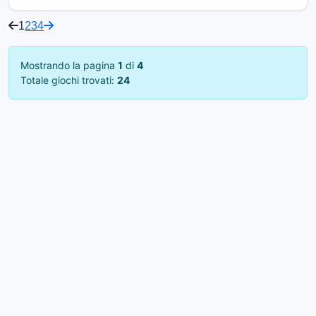
1
2
3
4
Mostrando la pagina
1
di
4
Totale giochi trovati:
24