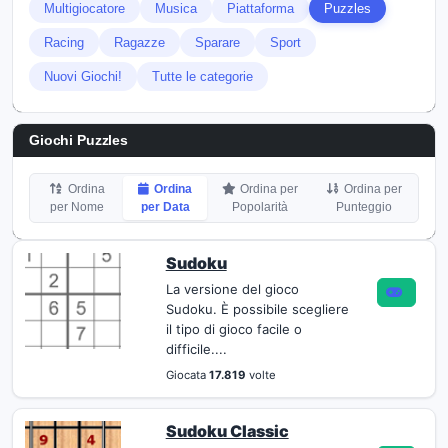
Multigiocatore
Musica
Piattaforma
Puzzles
Racing
Ragazze
Sparare
Sport
Nuovi Giochi!
Tutte le categorie
Giochi Puzzles
Ordina
Ordina
Ordina per
Ordina per
per Nome
per Data
Popolarità
Punteggio
Sudoku
La versione del gioco
Sudoku. È possibile scegliere
il tipo di gioco facile o
difficile....
Giocata
17.819
volte
Sudoku Classic