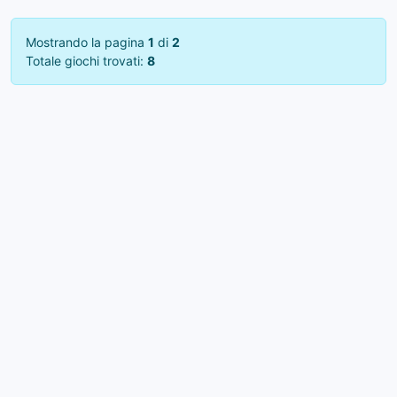
Mostrando la pagina
1
di
2
Totale giochi trovati:
8