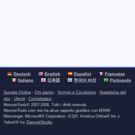
Deutsch
English
Español
Française
Italiano
日本語
한국어 버전
Português
Sveglia Online
Chi siamo
Termini e Condizioni
Statistiche del
-
-
-
sito
Utenti
Contattateci
-
-
MessenTools© 2007-2026. Tutti i diritti riservati.
MessenTools.com non ha alcun rapporto giuridico con MSN®
Messenger, Microsoft® Corporation, ICQ®, America Online® Inc o
DannetStudio
Yahoo!® Inc