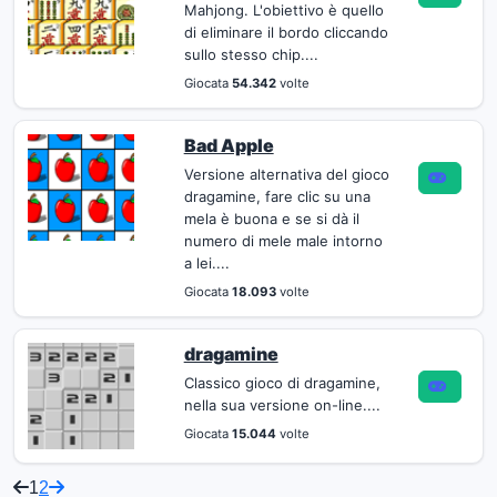
Mahjong. L'obiettivo è quello
di eliminare il bordo cliccando
sullo stesso chip....
Giocata
54.342
volte
Bad Apple
Versione alternativa del gioco
dragamine, fare clic su una
mela è buona e se si dà il
numero di mele male intorno
a lei....
Giocata
18.093
volte
dragamine
Classico gioco di dragamine,
nella sua versione on-line....
Giocata
15.044
volte
1
2