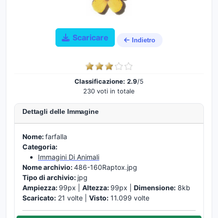
Scaricare
Indietro
Classificazione:
2.9
/5
230 voti in totale
Dettagli delle Immagine
Nome:
farfalla
Categoria:
Immagini Di Animali
Nome archivio:
486-160Raptox.jpg
Tipo di archivio:
jpg
Ampiezza:
99px |
Altezza:
99px |
Dimensione:
8kb
Scaricato:
21 volte |
Visto:
11.099 volte