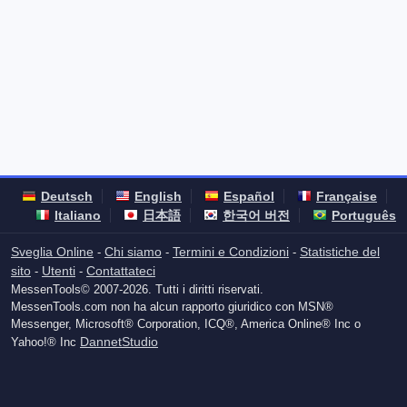
Deutsch
English
Español
Française
Italiano
日本語
한국어 버전
Português
Sveglia Online
Chi siamo
Termini e Condizioni
Statistiche del
-
-
-
sito
Utenti
Contattateci
-
-
MessenTools© 2007-2026. Tutti i diritti riservati.
MessenTools.com non ha alcun rapporto giuridico con MSN®
Messenger, Microsoft® Corporation, ICQ®, America Online® Inc o
DannetStudio
Yahoo!® Inc