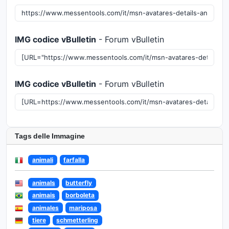
IMG codice vBulletin
- Forum vBulletin
IMG codice vBulletin
- Forum vBulletin
Tags delle Immagine
animali
farfalla
animals
butterfly
animais
borboleta
animales
mariposa
tiere
schmetterling