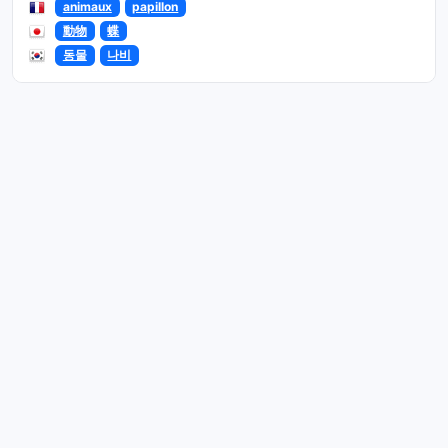
animaux
papillon
動物
蝶
동물
나비