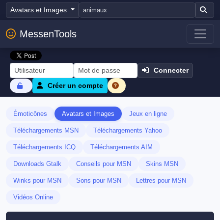
Avatars et Images
MessenTools
Connecter
Créer un compte
Émoticônes
Avatars et Images
Jeux en ligne
Téléchargements MSN
Téléchargements Yahoo
Téléchargements ICQ
Téléchargements AIM
Downloads Gtalk
Conseils pour MSN
Skins MSN
Winks pour MSN
Sons pour MSN
Lettres pour MSN
Vidéos Online