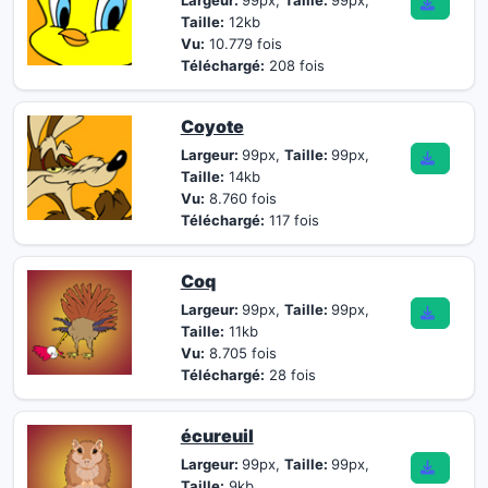
Largeur:
99px,
Taille:
99px,
Taille:
12kb
Vu:
10.779 fois
Téléchargé:
208 fois
Coyote
Largeur:
99px,
Taille:
99px,
Taille:
14kb
Vu:
8.760 fois
Téléchargé:
117 fois
Coq
Largeur:
99px,
Taille:
99px,
Taille:
11kb
Vu:
8.705 fois
Téléchargé:
28 fois
écureuil
Largeur:
99px,
Taille:
99px,
Taille:
9kb