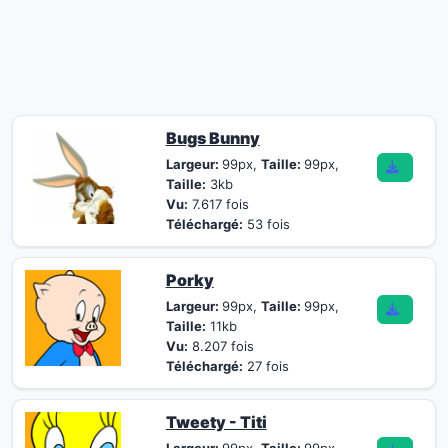
Bugs Bunny
Largeur:
99px,
Taille:
99px,
Taille:
3kb
Vu:
7.617 fois
Téléchargé:
53 fois
Porky
Largeur:
99px,
Taille:
99px,
Taille:
11kb
Vu:
8.207 fois
Téléchargé:
27 fois
Tweety - Titi