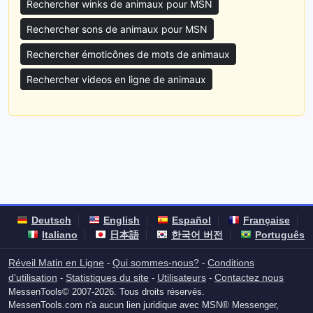
Rechercher winks de animaux pour MSN
Rechercher sons de animaux pour MSN
Rechercher émoticônes de mots de animaux
Rechercher videos en ligne de animaux
Deutsch
English
Español
Française
Italiano
日本語
한국어 버전
Português
Réveil Matin en Ligne
Qui sommes-nous?
Conditions
-
-
d'utilisation
Statistiques du site
Utilisateurs
Contactez nous
-
-
-
MessenTools© 2007-2026. Tous droits réservés.
MessenTools.com n'a aucun lien juridique avec MSN® Messenger,