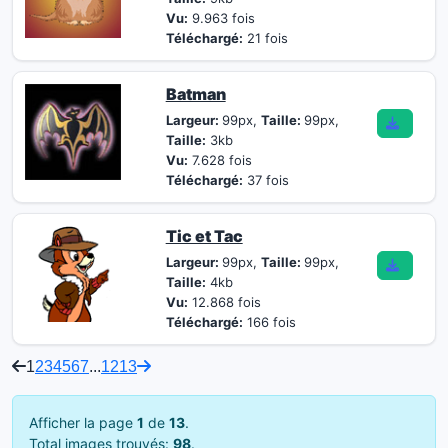
Vu:
9.963 fois
Téléchargé:
21 fois
Batman
Largeur:
99px,
Taille:
99px,
Taille:
3kb
Vu:
7.628 fois
Téléchargé:
37 fois
Tic et Tac
Largeur:
99px,
Taille:
99px,
Taille:
4kb
Vu:
12.868 fois
Téléchargé:
166 fois
1
2
3
4
5
6
7
...
12
13
Afficher la page
1
de
13
.
Total images trouvés:
98
.