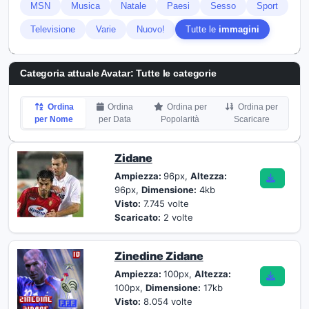
MSN
Musica
Natale
Paesi
Sesso
Sport
Televisione
Varie
Nuovo!
Tutte le
immagini
Categoria attuale Avatar: Tutte le categorie
Ordina
Ordina
Ordina per
Ordina per
per Nome
per Data
Popolarità
Scaricare
Zidane
Ampiezza:
96px,
Altezza:
96px,
Dimensione:
4kb
Visto:
7.745 volte
Scaricato:
2 volte
Zinedine Zidane
Ampiezza:
100px,
Altezza:
100px,
Dimensione:
17kb
Visto:
8.054 volte