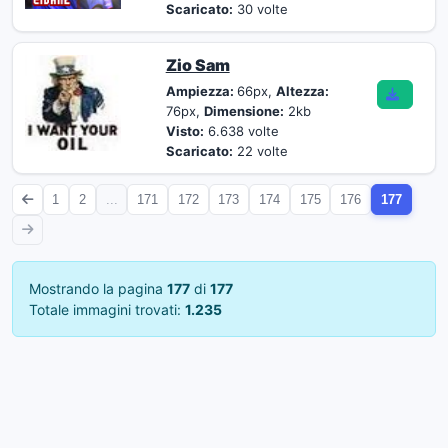
Scaricato:
30 volte
Zio Sam
Ampiezza:
66px,
Altezza:
76px,
Dimensione:
2kb
Visto:
6.638 volte
Scaricato:
22 volte
1
2
...
171
172
173
174
175
176
177
Mostrando la pagina
177
di
177
Totale immagini trovati:
1.235