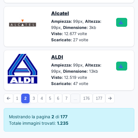
Alcatel
Ampiezza:
99px,
Altezza:
99px,
Dimensione:
3kb
Visto:
12.677 volte
Scaricato:
27 volte
ALDI
Ampiezza:
99px,
Altezza:
99px,
Dimensione:
13kb
Visto:
12.519 volte
Scaricato:
47 volte
1
2
3
4
5
6
7
...
176
177
Mostrando la pagina
2
di
177
Totale immagini trovati:
1.235