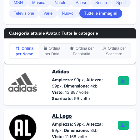
MSN
Musica
Natale
Paesi
Sesso
Sport
Televisione
Varie
Nuovo!
Tutte le
immagini
Categoria attuale Avatar: Tutte le categorie
Ordina
Ordina
Ordina per
Ordina per
per Nome
per Data
Popolarità
Scaricare
Adidas
Ampiezza:
99px,
Altezza:
99px,
Dimensione:
4kb
Visto:
13.887 volte
Scaricato:
99 volte
AL Logo
Ampiezza:
99px,
Altezza:
99px,
Dimensione:
3kb
Visto:
11.168 volte