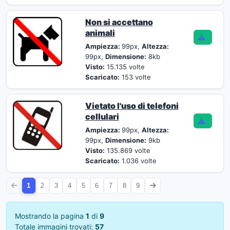
Non si accettano
animali
Ampiezza:
99px,
Altezza:
99px,
Dimensione:
8kb
Visto:
15.135 volte
Scaricato:
153 volte
Vietato l'uso di telefoni
cellulari
Ampiezza:
99px,
Altezza:
99px,
Dimensione:
9kb
Visto:
135.869 volte
Scaricato:
1.036 volte
1
2
3
4
5
6
7
8
9
Mostrando la pagina
1
di
9
Totale immagini trovati:
57