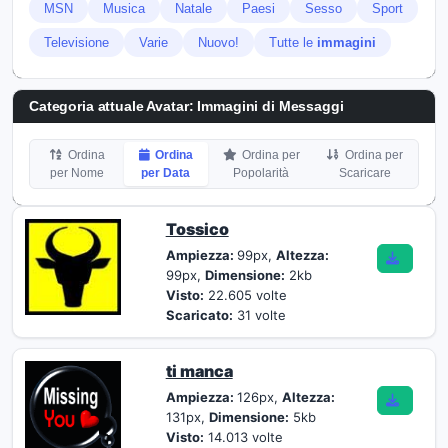
MSN
Musica
Natale
Paesi
Sesso
Sport
Televisione
Varie
Nuovo!
Tutte le
immagini
Categoria attuale Avatar: Immagini di Messaggi
Ordina
Ordina
Ordina per
Ordina per
per Nome
per Data
Popolarità
Scaricare
Tossico
Ampiezza:
99px,
Altezza:
99px,
Dimensione:
2kb
Visto:
22.605 volte
Scaricato:
31 volte
ti manca
Ampiezza:
126px,
Altezza:
131px,
Dimensione:
5kb
Visto:
14.013 volte