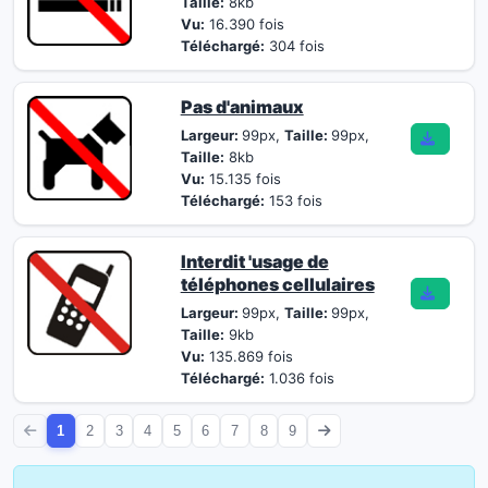
Taille:
8kb
Vu:
16.390 fois
Téléchargé:
304 fois
Pas d'animaux
Largeur:
99px,
Taille:
99px,
Taille:
8kb
Vu:
15.135 fois
Téléchargé:
153 fois
Interdit 'usage de
téléphones cellulaires
Largeur:
99px,
Taille:
99px,
Taille:
9kb
Vu:
135.869 fois
Téléchargé:
1.036 fois
1
2
3
4
5
6
7
8
9