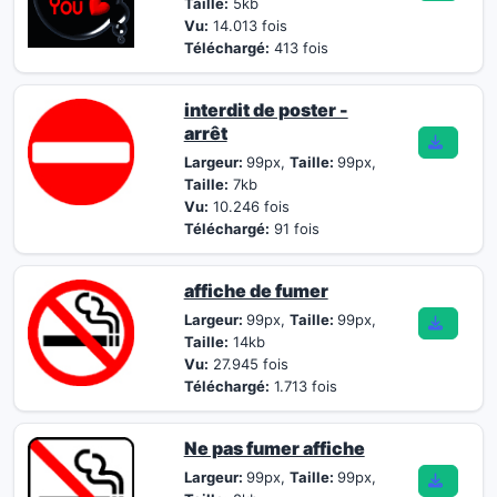
Taille:
5kb
Vu:
14.013 fois
Téléchargé:
413 fois
interdit de poster -
arrêt
Largeur:
99px,
Taille:
99px,
Taille:
7kb
Vu:
10.246 fois
Téléchargé:
91 fois
affiche de fumer
Largeur:
99px,
Taille:
99px,
Taille:
14kb
Vu:
27.945 fois
Téléchargé:
1.713 fois
Ne pas fumer affiche
Largeur:
99px,
Taille:
99px,