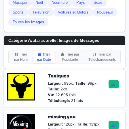
Musique
Noël
Nourriture
Pays
Sexe
Sports
Télévision
Voitures et Motors
Nouveau!
Toutes les
images
Catégorie Avatar actuelle: Images de Messages
Trier
Trier
Trier par
Trier par
par Nom
par Date
Popularité
Téléchargements
Toxiques
Largeur:
99px,
Taille:
99px,
Taille:
2kb
Vu:
22.605 fois
Téléchargé:
31 fois
missing you
Largeur:
126px,
Taille:
131px,