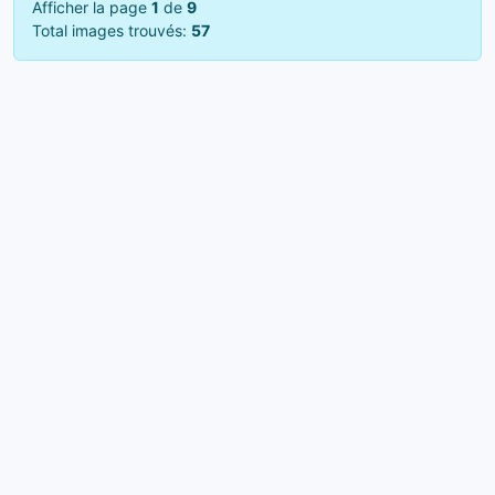
Afficher la page
1
de
9
Total images trouvés:
57