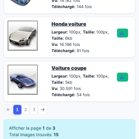
Vu:
14.182 fois
Téléchargé:
144 fois
Honda voiture
Largeur:
100px,
Taille:
100px,
Taille:
6kb
Vu:
16.196 fois
Téléchargé:
91 fois
Voiture coupe
Largeur:
100px,
Taille:
100px,
Taille:
5kb
Vu:
30.591 fois
Téléchargé:
54 fois
1
2
3
Afficher la page
1
de
3
Total images trouvés:
15