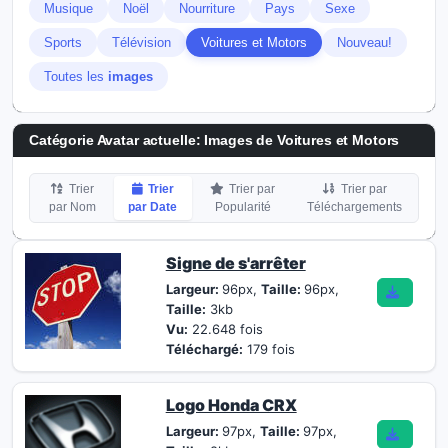
Musique
Noël
Nourriture
Pays
Sexe
Sports
Télévision
Voitures et Motors
Nouveau!
Toutes les
images
Catégorie Avatar actuelle: Images de Voitures et Motors
Trier
Trier
Trier par
Trier par
par Nom
par Date
Popularité
Téléchargements
Signe de s'arrêter
Largeur:
96px,
Taille:
96px,
Taille:
3kb
Vu:
22.648 fois
Téléchargé:
179 fois
Logo Honda CRX
Largeur:
97px,
Taille:
97px,