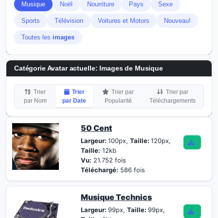
Musique
Noël
Nourriture
Pays
Sexe
Sports
Télévision
Voitures et Motors
Nouveau!
Toutes les
images
Catégorie Avatar actuelle: Images de Musique
Trier
Trier
Trier par
Trier par
par Nom
par Date
Popularité
Téléchargements
50 Cent
Largeur:
100px,
Taille:
120px,
Taille:
12kb
Vu:
21.752 fois
Téléchargé:
586 fois
Musique Technics
Largeur:
99px,
Taille:
99px,