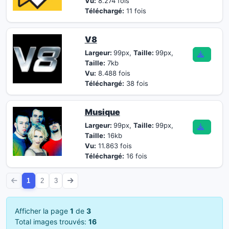
Vu:
8.274 fois
Téléchargé:
11 fois
V8
Largeur:
99px,
Taille:
99px,
Taille:
7kb
Vu:
8.488 fois
Téléchargé:
38 fois
Musique
Largeur:
99px,
Taille:
99px,
Taille:
16kb
Vu:
11.863 fois
Téléchargé:
16 fois
1
2
3
Afficher la page
1
de
3
Total images trouvés:
16