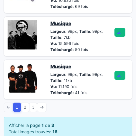
Vu:
10.630 fois
Téléchargé:
69 fois
Musique
Largeur:
99px,
Taille:
99px,
Taille:
7kb
Vu:
15.596 fois
Téléchargé:
50 fois
Musique
Largeur:
99px,
Taille:
99px,
Taille:
11kb
Vu:
11.190 fois
Téléchargé:
41 fois
1
2
3
Afficher la page
1
de
3
Total images trouvés:
16