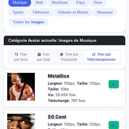
Musique
Noël
Nourriture
Pays
Sexe
Sports
Télévision
Voitures et Motors
Nouveau!
Toutes les
images
Catégorie Avatar actuelle: Images de Musique
Trier
Trier
Trier par
Trier par
par Nom
par Date
Popularité
Téléchargements
Metallica
Largeur:
100px,
Taille:
120px,
Taille:
10kb
Vu:
29.055 fois
Téléchargé:
797 fois
50 Cent
Largeur:
100px,
Taille:
120px,