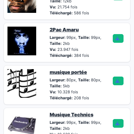
Taille:
12kb
Vu:
21.754 fois
Téléchargé:
586 fois
2Pac Amaru
Largeur:
99px,
Taille:
99px,
Taille:
2kb
Vu:
23.947 fois
Téléchargé:
384 fois
musique portée
Largeur:
80px,
Taille:
80px,
Taille:
5kb
Vu:
10.328 fois
Téléchargé:
208 fois
Musique Technics
Largeur:
99px,
Taille:
99px,
Taille:
2kb