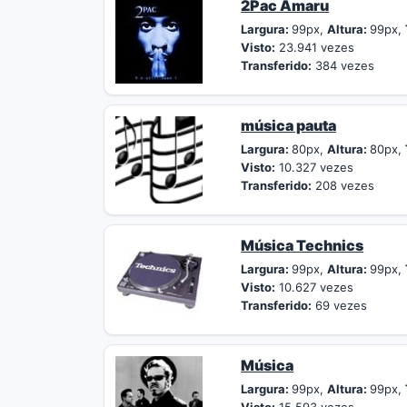
2Pac Amaru
Largura:
99px,
Altura:
99px,
Visto:
23.941 vezes
Transferido:
384 vezes
música pauta
Largura:
80px,
Altura:
80px,
Visto:
10.327 vezes
Transferido:
208 vezes
Música Technics
Largura:
99px,
Altura:
99px,
Visto:
10.627 vezes
Transferido:
69 vezes
Música
Largura:
99px,
Altura:
99px,