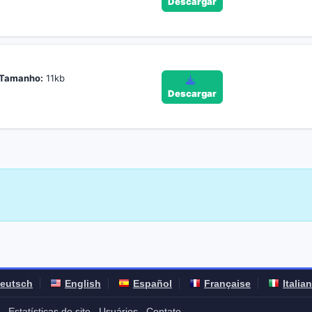
Descargar
Tamanho:
11kb
Descargar
eutsch
English
Español
Française
Italia
Estatísticas do site
Usuários
Contato
-
-
-