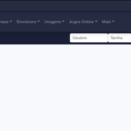
neas
Emoticons
Imagens
Jogos Online
Mais