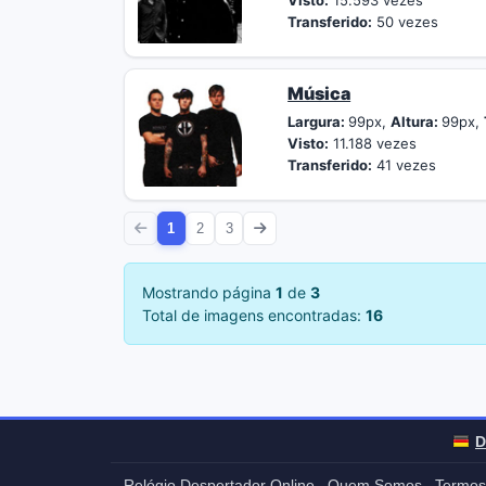
Visto:
15.593 vezes
Transferido:
50 vezes
Música
Largura:
99px,
Altura:
99px,
Visto:
11.188 vezes
Transferido:
41 vezes
1
2
3
Mostrando página
1
de
3
Total de imagens encontradas:
16
D
Relógio Despertador Online
Quem Somos
Termos
-
-