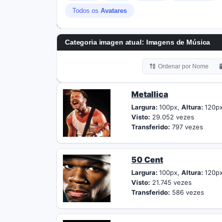
Todos os
Avatares
Categoria imagen atual: Imagens de Música
Ordenar por Nome
Metallica
Largura:
100px,
Altura:
120p
Visto:
29.052 vezes
Transferido:
797 vezes
50 Cent
Largura:
100px,
Altura:
120p
Visto:
21.745 vezes
Transferido:
586 vezes