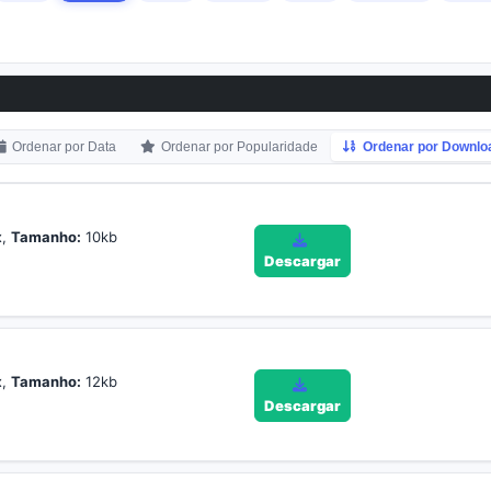
Ordenar por Data
Ordenar por Popularidade
Ordenar por Downlo
x,
Tamanho:
10kb
Descargar
x,
Tamanho:
12kb
Descargar