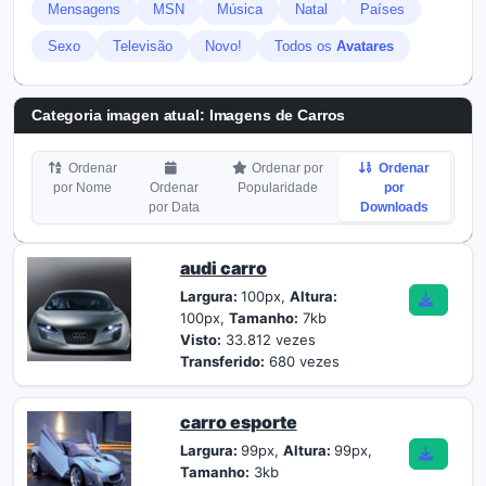
Mensagens
MSN
Música
Natal
Países
Sexo
Televisão
Novo!
Todos os
Avatares
Categoria imagen atual: Imagens de Carros
Ordenar
Ordenar por
Ordenar
por Nome
Ordenar
Popularidade
por
por Data
Downloads
audi carro
Largura:
100px,
Altura:
100px,
Tamanho:
7kb
Visto:
33.812 vezes
Transferido:
680 vezes
carro esporte
Largura:
99px,
Altura:
99px,
Tamanho:
3kb