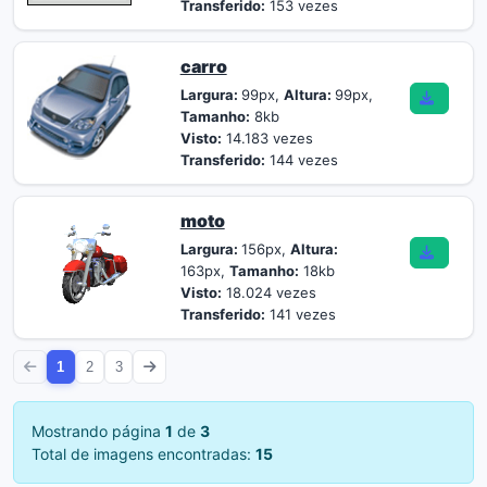
Transferido:
153 vezes
carro
Largura:
99px,
Altura:
99px,
Tamanho:
8kb
Visto:
14.183 vezes
Transferido:
144 vezes
moto
Largura:
156px,
Altura:
163px,
Tamanho:
18kb
Visto:
18.024 vezes
Transferido:
141 vezes
1
2
3
Mostrando página
1
de
3
Total de imagens encontradas:
15