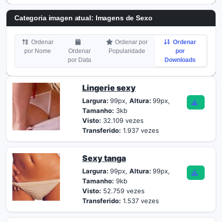
Categoria imagen atual: Imagens de Sexo
Ordenar
Ordenar por
Ordenar
por Nome
Ordenar
Popularidade
por
por Data
Downloads
Lingerie sexy
Largura:
99px,
Altura:
99px,
Tamanho:
3kb
Visto:
32.109 vezes
Transferido:
1.937 vezes
Sexy tanga
Largura:
99px,
Altura:
99px,
Tamanho:
9kb
Visto:
52.759 vezes
Transferido:
1.537 vezes