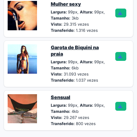
Mulher sexy
Largura:
99px,
Altura:
99px,
Tamanho:
3kb
Visto:
29.315 vezes
Transferido:
1.316 vezes
Garota de Biquíni na
praia
Largura:
99px,
Altura:
99px,
Tamanho:
6kb
Visto:
31.093 vezes
Transferido:
1.037 vezes
Sensual
Largura:
99px,
Altura:
99px,
Tamanho:
4kb
Visto:
29.267 vezes
Transferido:
800 vezes