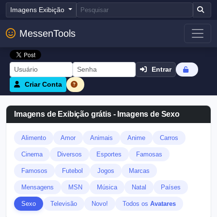
Imagens Exibição
MessenTools
Entrar
Criar Conta
Imagens de Exibição grátis - Imagens de Sexo
Alimento
Amor
Animais
Anime
Carros
Cinema
Diversos
Esportes
Famosas
Famosos
Futebol
Jogos
Marcas
Mensagens
MSN
Música
Natal
Países
Sexo
Televisão
Novo!
Todos os
Avatares