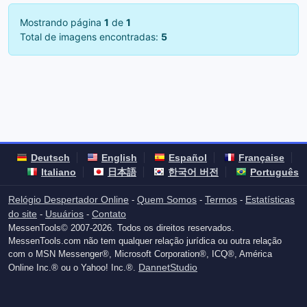
Mostrando página
1
de
1
Total de imagens encontradas:
5
Deutsch
English
Español
Française
Italiano
日本語
한국어 버전
Português
Relógio Despertador Online
Quem Somos
Termos
Estatísticas
-
-
-
do site
Usuários
Contato
-
-
MessenTools© 2007-2026. Todos os direitos reservados.
MessenTools.com não tem qualquer relação jurídica ou outra relação
com o MSN Messenger®, Microsoft Corporation®, ICQ®, América
DannetStudio
Online Inc.® ou o Yahoo! Inc.®.