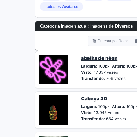
Todos os
Avatares
Categoria imagen atual: Imagens de Diversos
Ordenar por Nome
abelha de néon
Largura:
100px,
Altura:
100p
Visto:
17.357 vezes
Transferido:
706 vezes
Cabeça 3D
Largura:
160px,
Altura:
160p
Visto:
13.948 vezes
Transferido:
684 vezes