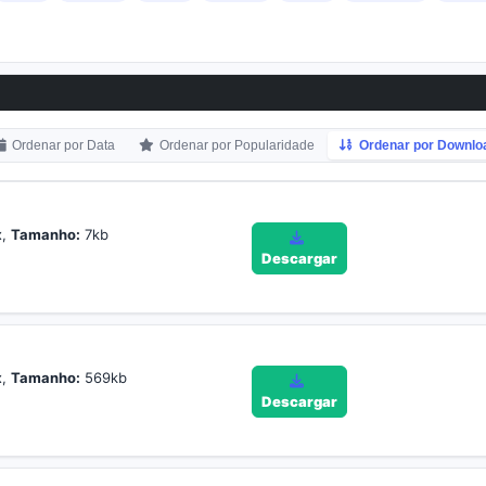
Ordenar por Data
Ordenar por Popularidade
Ordenar por Downlo
x,
Tamanho:
7kb
Descargar
x,
Tamanho:
569kb
Descargar