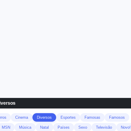
iversos
rros
Cinema
Diversos
Esportes
Famosas
Famosos
MSN
Música
Natal
Países
Sexo
Televisão
Novo!