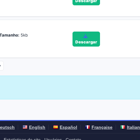
Descargar
Tamanho:
5kb
Descargar
eutsch
English
Español
Française
Italia
Estatísticas do site
Usuários
Contato
-
-
-