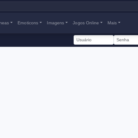
neas
Emoticons
Imagens
Jogos Online
Mais