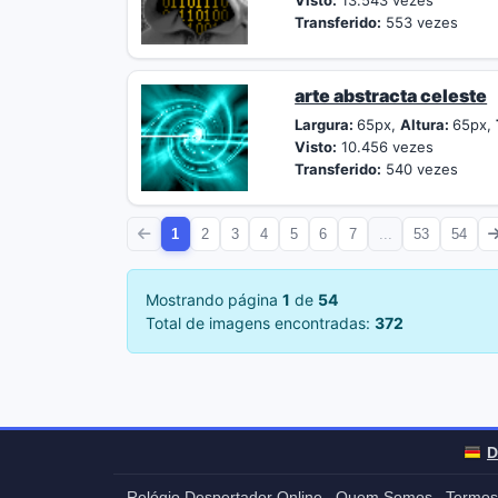
Visto:
13.543 vezes
Transferido:
553 vezes
arte abstracta celeste
Largura:
65px,
Altura:
65px,
Visto:
10.456 vezes
Transferido:
540 vezes
1
2
3
4
5
6
7
...
53
54
Mostrando página
1
de
54
Total de imagens encontradas:
372
D
Relógio Despertador Online
Quem Somos
Termos
-
-