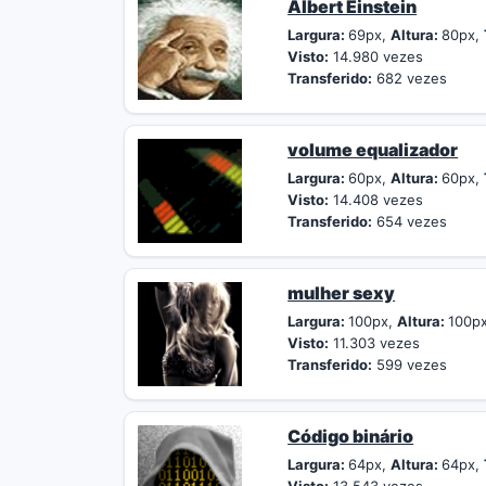
Albert Einstein
Largura:
69px,
Altura:
80px,
Visto:
14.980 vezes
Transferido:
682 vezes
volume equalizador
Largura:
60px,
Altura:
60px,
Visto:
14.408 vezes
Transferido:
654 vezes
mulher sexy
Largura:
100px,
Altura:
100p
Visto:
11.303 vezes
Transferido:
599 vezes
Código binário
Largura:
64px,
Altura:
64px,