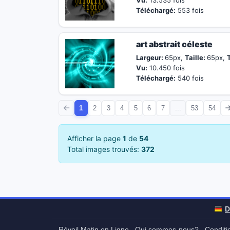
Vu:
13.535 fois
Téléchargé:
553 fois
art abstrait céleste
Largeur:
65px,
Taille:
65px,
T
Vu:
10.450 fois
Téléchargé:
540 fois
1
2
3
4
5
6
7
...
53
54
Afficher la page
1
de
54
Total images trouvés:
372
D
Réveil Matin en Ligne
Qui sommes-nous?
Conditio
-
-