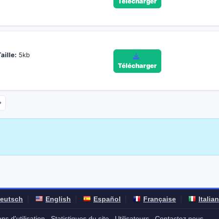
Télécharger
aille:
5kb
Télécharger
eutsch
English
Español
Française
Italia
ns d'utilisation
Statistiques du site
Utilisateurs
Contactez nous
-
-
-