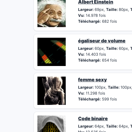
Albert Einstein
Largeur:
69px,
Taille:
80px,
T
Vu:
14.978 fois
Téléchargé:
682 fois
égaliseur de volume
Largeur:
60px,
Taille:
60px,
T
Vu:
14.403 fois
Téléchargé:
654 fois
femme sexy
Largeur:
100px,
Taille:
100px
Vu:
11.298 fois
Téléchargé:
599 fois
Code binaire
Largeur:
64px,
Taille:
64px,
T