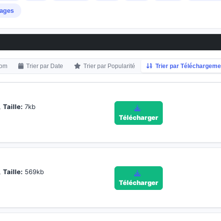
ages
Nom
Trier par Date
Trier par Popularité
Trier par Téléchargeme
,
Taille:
7kb
Télécharger
,
Taille:
569kb
Télécharger