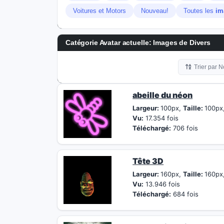
Voitures et Motors
Nouveau!
Toutes les
im
Catégorie Avatar actuelle: Images de Divers
Trier par 
abeille du néon
Largeur:
100px,
Taille:
100px
Vu:
17.354 fois
Téléchargé:
706 fois
Tête 3D
Largeur:
160px,
Taille:
160px
Vu:
13.946 fois
Téléchargé:
684 fois