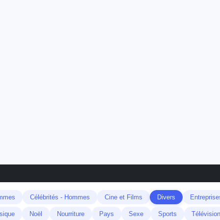
emmes
Célébrités - Hommes
Cine et Films
Divers
Entreprise
sique
Noël
Nourriture
Pays
Sexe
Sports
Télévisio