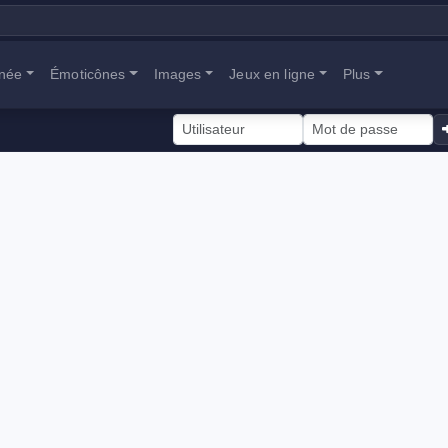
anée
Émoticônes
Images
Jeux en ligne
Plus