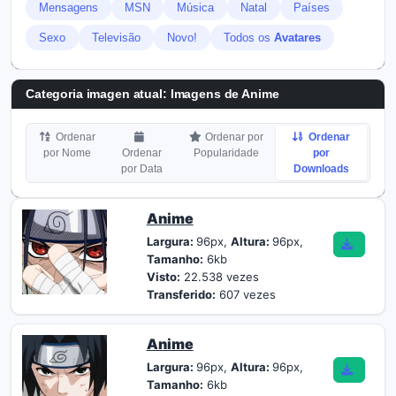
Mensagens
MSN
Música
Natal
Países
Sexo
Televisão
Novo!
Todos os
Avatares
Categoria imagen atual: Imagens de Anime
Ordenar
Ordenar por
Ordenar
por Nome
Ordenar
Popularidade
por
por Data
Downloads
Anime
Largura:
96px,
Altura:
96px,
Tamanho:
6kb
Visto:
22.538 vezes
Transferido:
607 vezes
Anime
Largura:
96px,
Altura:
96px,
Tamanho:
6kb