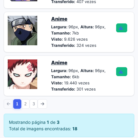
Transferido:
407 vezes
Anime
Largura:
96px,
Altura:
96px,
Tamanho:
7kb
Visto:
9.626 vezes
Transferido:
324 vezes
Anime
Largura:
96px,
Altura:
96px,
Tamanho:
6kb
Visto:
19.440 vezes
Transferido:
301 vezes
1
2
3
Mostrando página
1
de
3
Total de imagens encontradas:
18