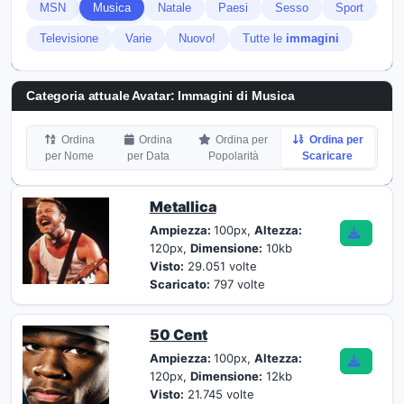
MSN
Musica
Natale
Paesi
Sesso
Sport
Televisione
Varie
Nuovo!
Tutte le
immagini
Categoria attuale Avatar: Immagini di Musica
Ordina
Ordina
Ordina per
Ordina per
per Nome
per Data
Popolarità
Scaricare
Metallica
Ampiezza:
100px,
Altezza:
120px,
Dimensione:
10kb
Visto:
29.051 volte
Scaricato:
797 volte
50 Cent
Ampiezza:
100px,
Altezza:
120px,
Dimensione:
12kb
Visto:
21.745 volte