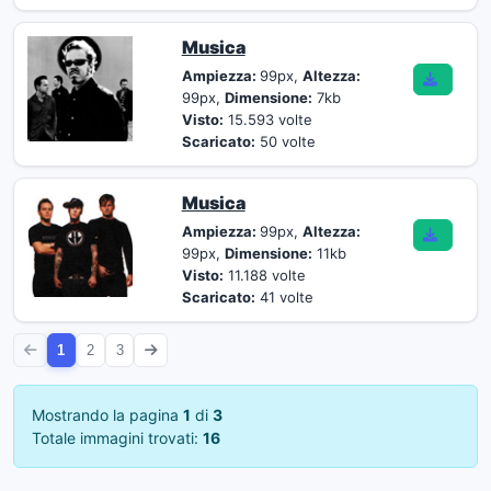
Musica
Ampiezza:
99px,
Altezza:
99px,
Dimensione:
7kb
Visto:
15.593 volte
Scaricato:
50 volte
Musica
Ampiezza:
99px,
Altezza:
99px,
Dimensione:
11kb
Visto:
11.188 volte
Scaricato:
41 volte
1
2
3
Mostrando la pagina
1
di
3
Totale immagini trovati:
16