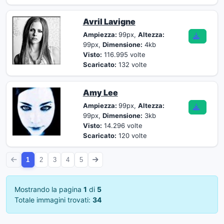
Avril Lavigne
Ampiezza:
99px,
Altezza:
99px,
Dimensione:
4kb
Visto:
116.995 volte
Scaricato:
132 volte
Amy Lee
Ampiezza:
99px,
Altezza:
99px,
Dimensione:
3kb
Visto:
14.296 volte
Scaricato:
120 volte
1
2
3
4
5
Mostrando la pagina
1
di
5
Totale immagini trovati:
34