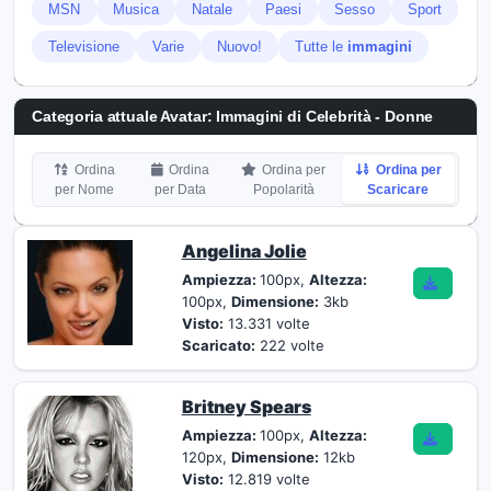
MSN
Musica
Natale
Paesi
Sesso
Sport
Televisione
Varie
Nuovo!
Tutte le
immagini
Categoria attuale Avatar: Immagini di Celebrità - Donne
Ordina
Ordina
Ordina per
Ordina per
per Nome
per Data
Popolarità
Scaricare
Angelina Jolie
Ampiezza:
100px,
Altezza:
100px,
Dimensione:
3kb
Visto:
13.331 volte
Scaricato:
222 volte
Britney Spears
Ampiezza:
100px,
Altezza:
120px,
Dimensione:
12kb
Visto:
12.819 volte