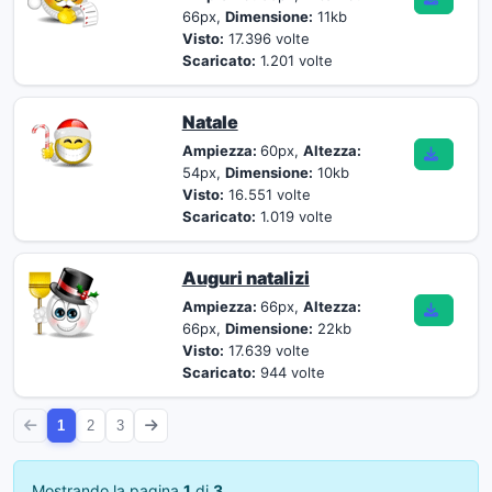
66px,
Dimensione:
11kb
Visto:
17.396 volte
Scaricato:
1.201 volte
Natale
Ampiezza:
60px,
Altezza:
54px,
Dimensione:
10kb
Visto:
16.551 volte
Scaricato:
1.019 volte
Auguri natalizi
Ampiezza:
66px,
Altezza:
66px,
Dimensione:
22kb
Visto:
17.639 volte
Scaricato:
944 volte
1
2
3
Mostrando la pagina
1
di
3