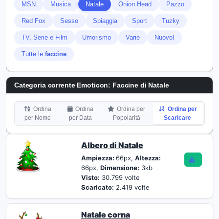
MSN
Musica
Natale
Onion Head
Pazzo
Red Fox
Sesso
Spiaggia
Sport
Tuzky
TV, Serie e Film
Umorismo
Varie
Nuovo!
Tutte le
faccine
Categoria corrente Emoticon:
Faccine di Natale
Ordina
Ordina
Ordina per
Ordina per
per Nome
per Data
Popolarità
Scaricare
Albero di Natale
Ampiezza:
66px,
Altezza:
66px,
Dimensione:
3kb
Visto:
30.799 volte
Scaricato:
2.419 volte
Natale corna