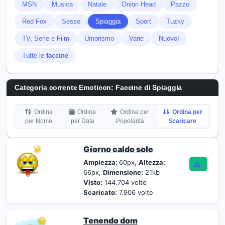
MSN
Musica
Natale
Onion Head
Pazzo
Red Fox
Sesso
Spiaggia
Sport
Tuzky
TV, Serie e Film
Umorismo
Varie
Nuovo!
Tutte le
faccine
Categoria corrente Emoticon:
Faccine di Spiaggia
Ordina
Ordina
Ordina per
Ordina per
per Nome
per Data
Popolarità
Scaricare
Giorno caldo sole
Ampiezza:
60px,
Altezza:
66px,
Dimensione:
21kb
Visto:
144.704 volte
Scaricato:
7.906 volte
Tenendo dom