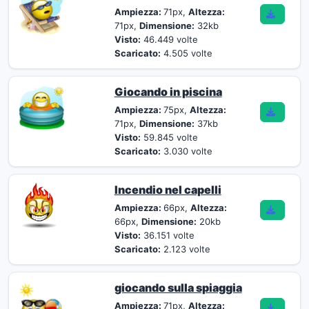
Ampiezza:
71px,
Altezza:
71px,
Dimensione:
32kb
Visto:
46.449 volte
Scaricato:
4.505 volte
Giocando in piscina
Ampiezza:
75px,
Altezza:
71px,
Dimensione:
37kb
Visto:
59.845 volte
Scaricato:
3.030 volte
Incendio nel capelli
Ampiezza:
66px,
Altezza:
66px,
Dimensione:
20kb
Visto:
36.151 volte
Scaricato:
2.123 volte
giocando sulla spiaggia
Ampiezza:
71px,
Altezza: