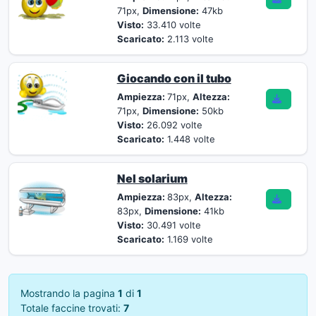
71px,
Dimensione:
47kb
Visto:
33.410 volte
Scaricato:
2.113 volte
Giocando con il tubo
Ampiezza:
71px,
Altezza:
71px,
Dimensione:
50kb
Visto:
26.092 volte
Scaricato:
1.448 volte
Nel solarium
Ampiezza:
83px,
Altezza:
83px,
Dimensione:
41kb
Visto:
30.491 volte
Scaricato:
1.169 volte
Mostrando la pagina
1
di
1
Totale faccine trovati:
7