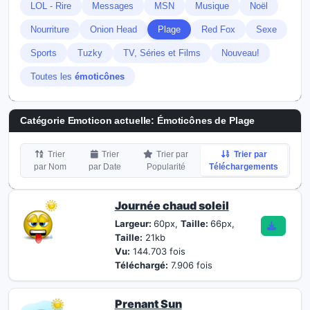
LOL - Rire
Messages
MSN
Musique
Noël
Nourriture
Onion Head
Plage
Red Fox
Sexe
Sports
Tuzky
TV, Séries et Films
Nouveau!
Toutes les
émoticônes
Catégorie Emoticon actuelle:
Émoticônes de Plage
Trier
Trier
Trier par
Trier par
par Nom
par Date
Popularité
Téléchargements
Journée chaud soleil
Largeur:
60px,
Taille:
66px,
Taille:
21kb
Vu:
144.703 fois
Téléchargé:
7.906 fois
Prenant Sun