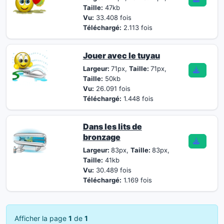
Taille:
47kb
Vu:
33.408 fois
Téléchargé:
2.113 fois
Jouer avec le tuyau
Largeur:
71px,
Taille:
71px,
Taille:
50kb
Vu:
26.091 fois
Téléchargé:
1.448 fois
Dans les lits de
bronzage
Largeur:
83px,
Taille:
83px,
Taille:
41kb
Vu:
30.489 fois
Téléchargé:
1.169 fois
Afficher la page
1
de
1