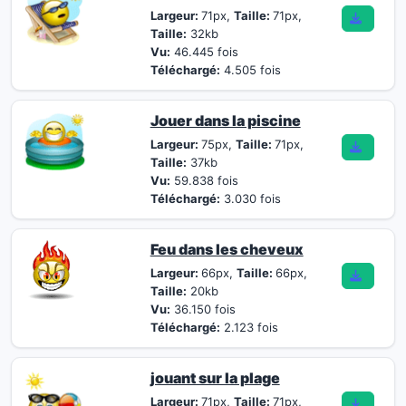
Largeur:
71px,
Taille:
71px,
Taille:
32kb
Vu:
46.445 fois
Téléchargé:
4.505 fois
Jouer dans la piscine
Largeur:
75px,
Taille:
71px,
Taille:
37kb
Vu:
59.838 fois
Téléchargé:
3.030 fois
Feu dans les cheveux
Largeur:
66px,
Taille:
66px,
Taille:
20kb
Vu:
36.150 fois
Téléchargé:
2.123 fois
jouant sur la plage
Largeur:
71px,
Taille:
71px,