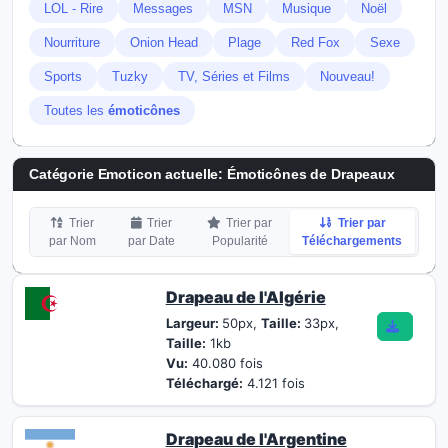
LOL - Rire
Messages
MSN
Musique
Noël
Nourriture
Onion Head
Plage
Red Fox
Sexe
Sports
Tuzky
TV, Séries et Films
Nouveau!
Toutes les
émoticônes
Catégorie Emoticon actuelle:
Émoticônes de Drapeaux
Trier
Trier
Trier par
Trier par
par Nom
par Date
Popularité
Téléchargements
Drapeau de l'Algérie
Largeur:
50px,
Taille:
33px,
Taille:
1kb
Vu:
40.080 fois
Téléchargé:
4.121 fois
Drapeau de l'Argentine