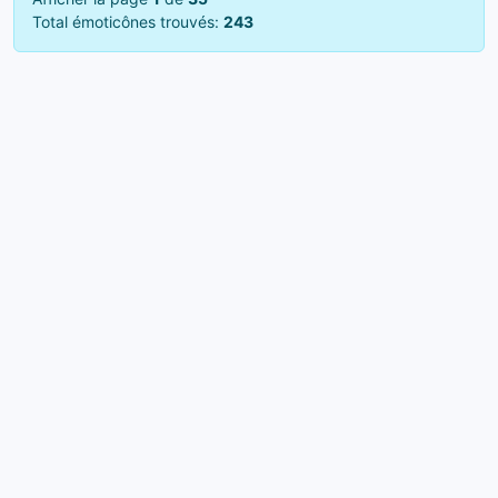
Total émoticônes trouvés:
243