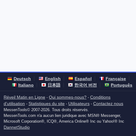
Deutsch
English
Español
Française
Italiano
日本語
한국어 버전
Português
Réveil Matin en Ligne
Qui sommes-nous?
Conditions
-
-
d'utilisation
Statistiques du site
Utilisateurs
Contactez nous
-
-
-
MessenTools© 2007-2026. Tous droits réservés.
MessenTools.com n'a aucun lien juridique avec MSN® Messenger,
Microsoft Corporation®, ICQ®, America Online® Inc ou Yahoo!® Inc
DannetStudio