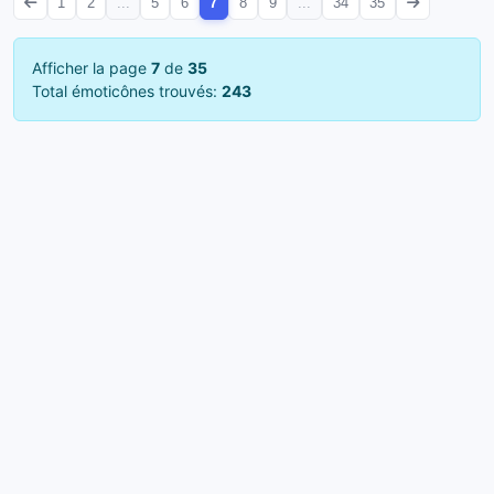
1
2
...
5
6
7
8
9
...
34
35
Afficher la page
7
de
35
Total émoticônes trouvés:
243