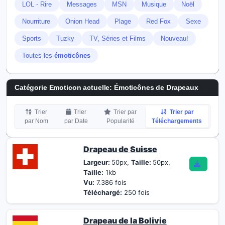
LOL - Rire
Messages
MSN
Musique
Noël
Nourriture
Onion Head
Plage
Red Fox
Sexe
Sports
Tuzky
TV, Séries et Films
Nouveau!
Toutes les
émoticônes
Catégorie Emoticon actuelle:
Émoticônes de Drapeaux
Trier
Trier
Trier par
Trier par
par Nom
par Date
Popularité
Téléchargements
Drapeau de Suisse
Largeur:
50px,
Taille:
50px,
Taille:
1kb
Vu:
7.386 fois
Téléchargé:
250 fois
Drapeau de la Bolivie