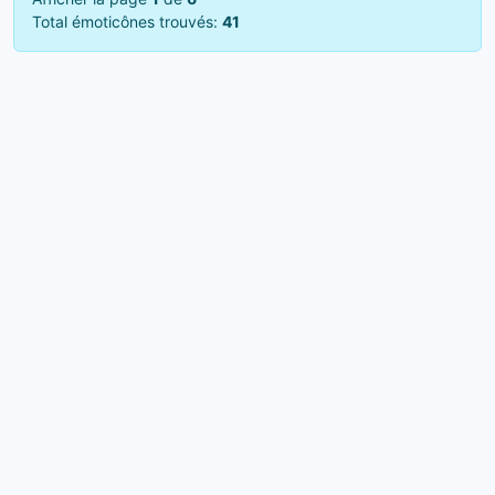
Total émoticônes trouvés:
41