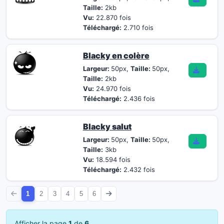
Taille:
2kb
Vu:
22.870 fois
Téléchargé:
2.710 fois
Blacky en colère
Largeur:
50px,
Taille:
50px,
Taille:
2kb
Vu:
24.970 fois
Téléchargé:
2.436 fois
Blacky salut
Largeur:
50px,
Taille:
50px,
Taille:
3kb
Vu:
18.594 fois
Téléchargé:
2.432 fois
1
2
3
4
5
6
Afficher la page
1
de
6