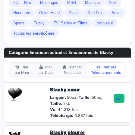
LOL - Rire
Messages
MSN
Musique
Noël
Nourriture
Onion Head
Plage
Red Fox
Sexe
Sports
Tuzky
TV, Séries et Films
Nouveau!
Toutes les
émoticônes
Catégorie Emoticon actuelle:
Émoticônes de Blacky
Trier
Trier
Trier par
Trier par
par Nom
par Date
Popularité
Téléchargements
Blacky cœur
Largeur:
50px,
Taille:
50px,
Taille:
2kb
Vu:
44.313 fois
Téléchargé:
6.887 fois
Blacky pleurer