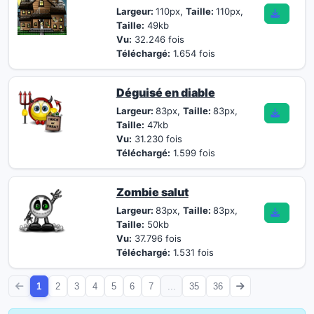
Largeur:
110px,
Taille:
110px,
Taille:
49kb
Vu:
32.246 fois
Téléchargé:
1.654 fois
Déguisé en diable
Largeur:
83px,
Taille:
83px,
Taille:
47kb
Vu:
31.230 fois
Téléchargé:
1.599 fois
Zombie salut
Largeur:
83px,
Taille:
83px,
Taille:
50kb
Vu:
37.796 fois
Téléchargé:
1.531 fois
1
2
3
4
5
6
7
...
35
36