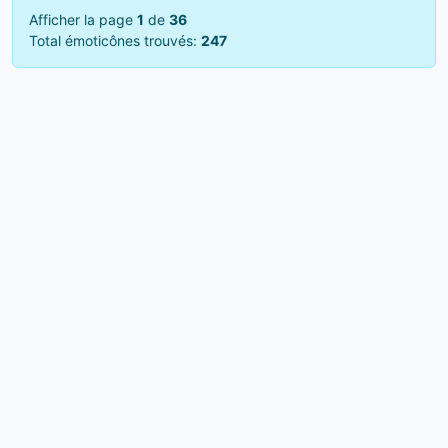
Afficher la page
1
de
36
Total émoticônes trouvés:
247