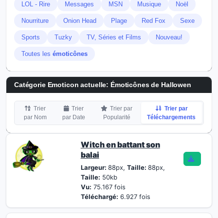
LOL - Rire
Messages
MSN
Musique
Noël
Nourriture
Onion Head
Plage
Red Fox
Sexe
Sports
Tuzky
TV, Séries et Films
Nouveau!
Toutes les
émoticônes
Catégorie Emoticon actuelle:
Émoticônes de Hallowen
Trier
Trier
Trier par
Trier par
par Nom
par Date
Popularité
Téléchargements
Witch en battant son
balai
Largeur:
88px,
Taille:
88px,
Taille:
50kb
Vu:
75.167 fois
Téléchargé:
6.927 fois