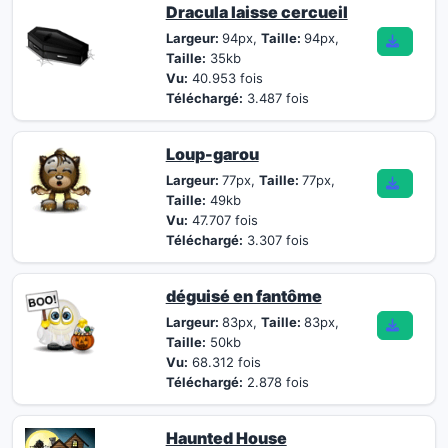
Dracula laisse cercueil
Largeur:
94px,
Taille:
94px,
Taille:
35kb
Vu:
40.953 fois
Téléchargé:
3.487 fois
Loup-garou
Largeur:
77px,
Taille:
77px,
Taille:
49kb
Vu:
47.707 fois
Téléchargé:
3.307 fois
déguisé en fantôme
Largeur:
83px,
Taille:
83px,
Taille:
50kb
Vu:
68.312 fois
Téléchargé:
2.878 fois
Haunted House