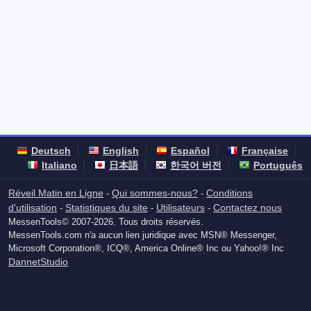
Deutsch
English
Español
Française
Italiano
日本語
한국어 버전
Português
Réveil Matin en Ligne
Qui sommes-nous?
Conditions
-
-
d'utilisation
Statistiques du site
Utilisateurs
Contactez nous
-
-
-
MessenTools© 2007-2026. Tous droits réservés.
MessenTools.com n'a aucun lien juridique avec MSN® Messenger,
Microsoft Corporation®, ICQ®, America Online® Inc ou Yahoo!® Inc
DannetStudio