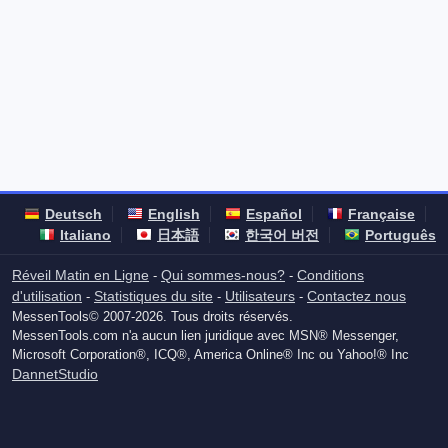
Deutsch
English
Español
Française
Italiano
日本語
한국어 버전
Português
Réveil Matin en Ligne
Qui sommes-nous?
Conditions
-
-
d'utilisation
Statistiques du site
Utilisateurs
Contactez nous
-
-
-
MessenTools© 2007-2026. Tous droits réservés.
MessenTools.com n'a aucun lien juridique avec MSN® Messenger,
Microsoft Corporation®, ICQ®, America Online® Inc ou Yahoo!® Inc
DannetStudio