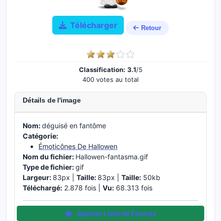
Télécharger
Retour
Classification:
3.1
/5
400 votes au total
Détails de l'image
Nom:
déguisé en fantôme
Catégorie:
Émoticônes De Hallowen
Nom du fichier:
Hallowen-fantasma.gif
Type de fichier:
gif
Largeur:
83px |
Taille:
83px |
Taille:
50kb
Téléchargé:
2.878 fois |
Vu:
68.313 fois
Ajouter Liste de Favoris