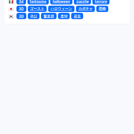
3d
fantasma
halloween
zucche
terrore
3D
ゴースト
ハロウィーン
カボチャ
恐怖
3D
귀신
할로윈
호박
공포