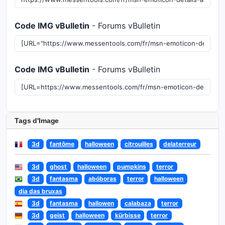
Code IMG vBulletin
- Forums vBulletin
Code IMG vBulletin
- Forums vBulletin
Tags d'Image
3d
fantôme
halloween
citrouilles
delaterreur
3d
ghost
halloween
pumpkins
terror
3d
fantasma
abóboras
terror
halloween
dia das bruxas
3d
fantasma
hallowen
calabaza
terror
3d
geist
halloween
kürbisse
terror