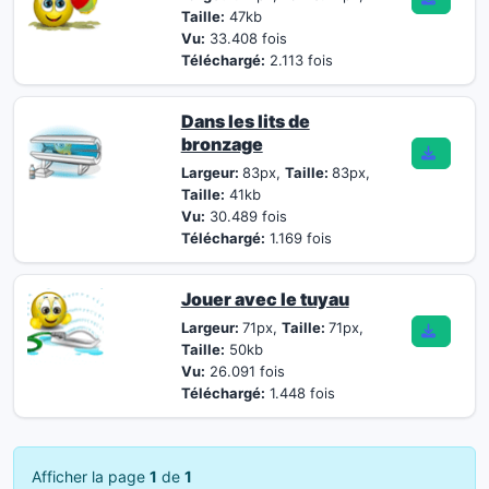
Taille:
47kb
Vu:
33.408 fois
Téléchargé:
2.113 fois
Dans les lits de
bronzage
Largeur:
83px,
Taille:
83px,
Taille:
41kb
Vu:
30.489 fois
Téléchargé:
1.169 fois
Jouer avec le tuyau
Largeur:
71px,
Taille:
71px,
Taille:
50kb
Vu:
26.091 fois
Téléchargé:
1.448 fois
Afficher la page
1
de
1