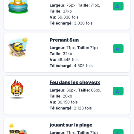
Largeur:
75px,
Taille:
71px,
Taille:
37kb
Vu:
59.838 fois
Téléchargé:
3.030 fois
Prenant Sun
Largeur:
71px,
Taille:
71px,
Taille:
32kb
Vu:
46.445 fois
Téléchargé:
4.505 fois
Feu dans les cheveux
Largeur:
66px,
Taille:
66px,
Taille:
20kb
Vu:
36.150 fois
Téléchargé:
2.123 fois
jouant sur la plage
Largeur:
71px,
Taille:
71px,