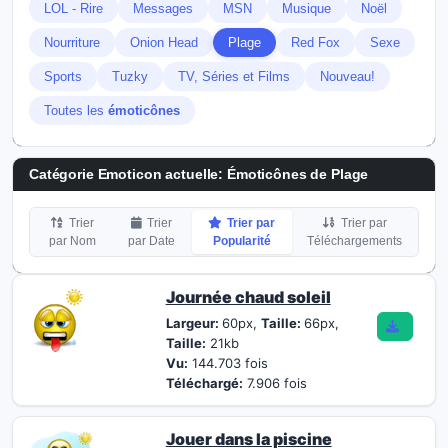
LOL - Rire
Messages
MSN
Musique
Noël
Nourriture
Onion Head
Plage
Red Fox
Sexe
Sports
Tuzky
TV, Séries et Films
Nouveau!
Toutes les
émoticônes
Catégorie Emoticon actuelle:
Émoticônes de Plage
Trier
Trier
Trier par
Trier par
par Nom
par Date
Popularité
Téléchargements
Journée chaud soleil
Largeur:
60px,
Taille:
66px,
Taille:
21kb
Vu:
144.703 fois
Téléchargé:
7.906 fois
Jouer dans la piscine