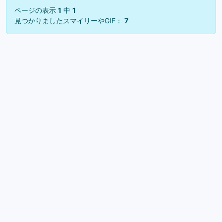
ページの表示
1
中
1
見つかりましたスマイリーやGIF：
7