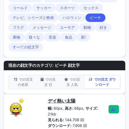
コールド
サッカー
スポーツ
セックス
テレビ、シリーズと映画
ハロウィン
ビーチ
フラグ
メッセージ
ユーモア
動物
好き
果物
様々な
音楽
食品
新!
すべての絵文字
現在の顔文字のカテゴリ:
ビーチ 顔文字
での注文
での注
での注
での注文 ダウ
の名前
文 日
文 人気
ンロード
デイ熱い太陽
幅:
60px,
高さ:
66px,
サイズ:
21kb
見られる:
144.708 回
ダウンロード:
7.906 回