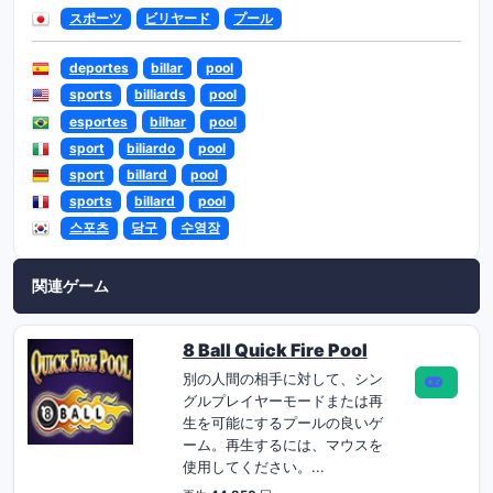
スポーツ
ビリヤード
プール
deportes
billar
pool
sports
billiards
pool
esportes
bilhar
pool
sport
biliardo
pool
sport
billard
pool
sports
billard
pool
스포츠
당구
수영장
関連ゲーム
8 Ball Quick Fire Pool
別の人間の相手に対して、シン
グルプレイヤーモードまたは再
生を可能にするプールの良いゲ
ーム。再生するには、マウスを
使用してください。...