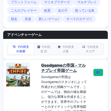
プラットフォーム
マリオブラザーズ
マルチプレイ
二人のプレイヤー
処置
女の子
怒っている鳥
競走
音楽
新しいゲーム!
すべてのカテゴリ
アドベンチャーゲーム
での注文
での注
での注文
での注文
の名前
文 日
人気
スコア
Goodgameの帝国 - マル
チプレイ帝国ゲーム
Goodgameの帝国は
Goodgameのスタジオによって
作成された戦略ゲームです。こ
のゲームでは、独自の城を構築
し、強力な軍隊を作成すること
ができます。世界中のプレイヤ
ーとのダイナミックな世界地図