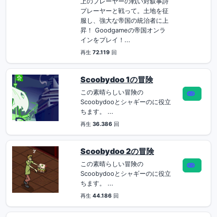
上のプレーヤーの戦い対叙事詩
プレーヤーと戦って。土地を征
服し、強大な帝国の統治者に上
昇！ Goodgameの帝国オンラ
インをプレイ！...
再生
72.119
回
Scoobydoo 1の冒険
この素晴らしい冒険の
Scoobydooとシャギーのに役立
ちます。 ...
再生
36.386
回
Scoobydoo 2の冒険
この素晴らしい冒険の
Scoobydooとシャギーのに役立
ちます。 ...
再生
44.186
回