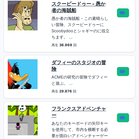
スクービードゥー - 愚か
者の海賊船
愚か者の海賊船 - この素晴らし
い冒険、スクービードゥーに
Scoobydooとシャギーのに役立
ちます。 ...
再生
36.969
回
ダフィーのスタジオの冒
険
ACMEの研究の冒険でダフィー
と遊ぶ。 ...
再生
29.876
回
フランクスアドベンチャ
ー
あなたのキーボードの矢印キー
を使用して、市内を横断する必
要が面白いアドベンチャーゲー