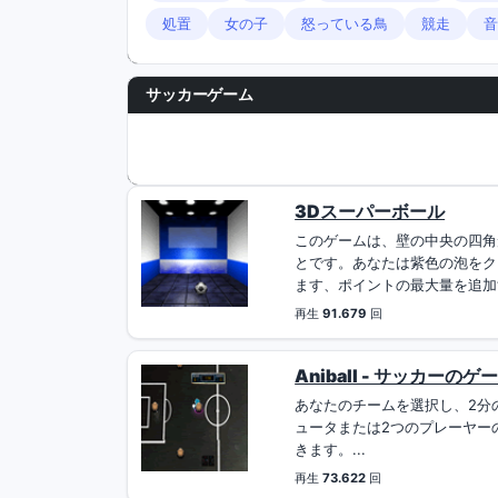
処置
女の子
怒っている鳥
競走
音
サッカーゲーム
3Dスーパーボール
このゲームは、壁の中央の四角
とです。あなたは紫色の泡をク
ます、ポイントの最大量を追加す
再生
91.679
回
Aniball - サッカーのゲ
あなたのチームを選択し、2分
ュータまたは2つのプレーヤー
きます。...
再生
73.622
回