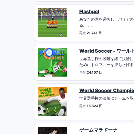
Flashgol
あなたの国を選択し、バリアの
る。 ...
再生
21.741
回
World Soccer - ワ
世界選手権の段階を経て決勝に
ためにトロフィーを持ち上げる！
再生
24.107
回
World Soccer Cha
世界選手権の決勝にチームを取
再生
15.823
回
ゲームマラドーナ