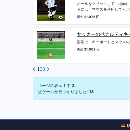
ボールをクリックして、地面に
るには、マウスを使用してくださ
再生
21.972
回
サッカーのペナルティキ
罰則は、キーボードとマウスの一
再生
21.002
回
1
2
3
ページの表示
1
中
3
総ゲームが見つかりました:
18
D