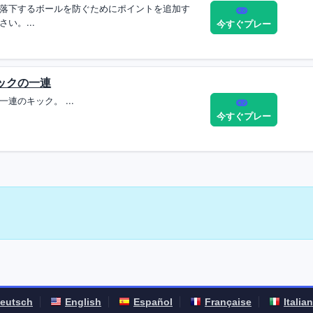
落下するボールを防ぐためにポイントを追加す
い。...
今すぐプレー
ックの一連
連のキック。 ...
今すぐプレー
eutsch
English
Español
Française
Italia