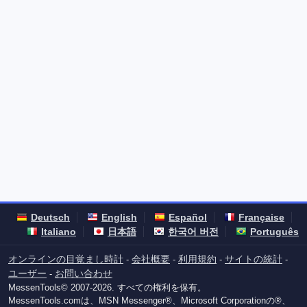
Deutsch
English
Español
Française
Italiano
日本語
한국어 버전
Português
オンラインの目覚まし時計
会社概要
利用規約
サイトの統計
-
-
-
-
ユーザー
お問い合わせ
-
MessenTools© 2007-2026. すべての権利を保有。
MessenTools.comは、MSN Messenger®、Microsoft Corporationの®、