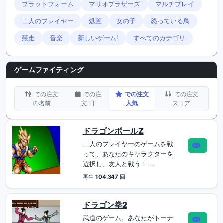
プラットフォーム
マリオブラザーズ
マルチプレイ
二人のプレイヤー
処置
女の子
怒っている鳥
競走
音楽
新しいゲーム!
すべてのカテゴリ
ゲームファイティング
での注文
での注
での注文
での注文
の名前
文 日
人気
スコア
ドラゴンボールZ
二人のプレイヤーのゲームを戦
って、あなたのキャラクターを
選択し、友人と戦う！ ...
再生
104.347
回
ドラゴン拳2
武道のゲーム。あなたがトーナ