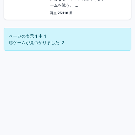
ームを戦う。 ...
再生
25.118
回
ページの表示
1
中
1
総ゲームが見つかりました:
7