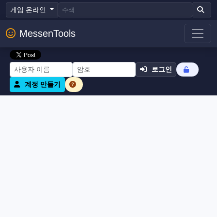
게임 온라인
MessenTools
로그인
계정 만들기