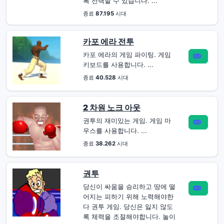
록 선택할 수 있습니다. ...
종료
87.195
시대
카포 에라 전투
카포 에라의 게임 파이팅. 게임
키보드를 사용합니다. ...
종료
40.528
시대
2 차원 노크 아웃
권투의 재미있는 게임. 게임 마
우스를 사용합니다. ...
종료
38.262
시대
권투
당신이 싸움을 승리하고 땅에 떨
어지는 피하기 위해 노력해야한
다 권투 게임. 당신은 잃지 않도
록 체력을 조절해야합니다. 놀이