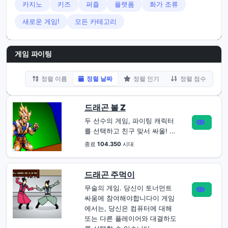
카지노
키즈
퍼즐
플랫폼
화가 조류
새로운 게임!
모든 카테고리
게임 파이팅
정렬 이름
정렬 날짜
정렬 인기
정렬 점수
드래곤 볼 Z
두 선수의 게임, 파이팅 캐릭터
를 선택하고 친구 맞서 싸울! ...
종료
104.350
시대
드래곤 주먹이
무술의 게임. 당신이 토너먼트
싸움에 참여해야합니다이 게임
에서는, 당신은 컴퓨터에 대해
또는 다른 플레이어와 대결하도