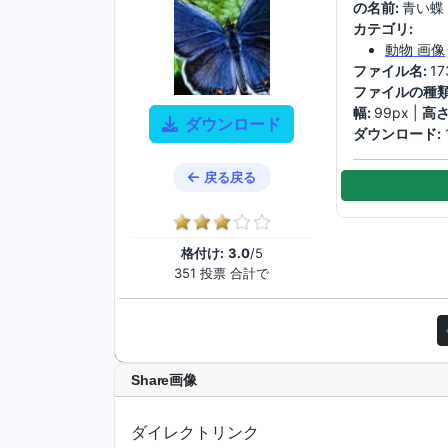
の名前:
青い蝶
カテゴリ:
動物 画像
ファイル名:
17
ファイルの種類
幅:
99px |
高さ
ダウンロード
ダウンロード:
戻る戻る
格付け:
3.0
/5
351 投票 合計で
Share画像
ダイレクトリンク