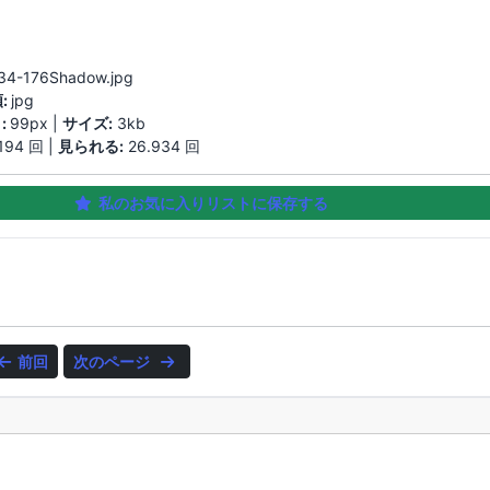
34-176Shadow.jpg
:
jpg
:
99px |
サイズ:
3kb
194 回 |
見られる:
26.934 回
私のお気に入りリストに保存する
前回
次のページ