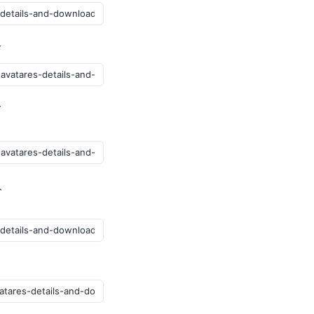
グ
ブ
ト