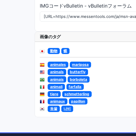
IMGコードvBulletin - vBulletinフォーラム
画像のタグ
動物
蝶
animales
mariposa
animals
butterfly
animais
borboleta
animali
farfalla
tiere
schmetterling
animaux
papillon
동물
나비