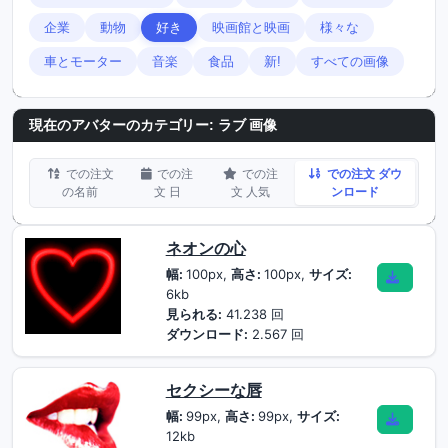
企業
動物
好き
映画館と映画
様々な
車とモーター
音楽
食品
新!
すべての画像
現在のアバターのカテゴリー: ラブ 画像
での注文
での注
での注
での注文 ダウ
の名前
文 日
文 人気
ンロード
ネオンの心
幅:
100px,
高さ:
100px,
サイズ:
6kb
見られる:
41.238 回
ダウンロード:
2.567 回
セクシーな唇
幅:
99px,
高さ:
99px,
サイズ:
12kb