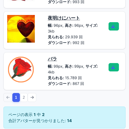
ダウンロード:
993 回
夜明けにハート
幅:
96px,
高さ:
96px,
サイズ:
3kb
見られる:
29.939 回
ダウンロード:
992 回
バラ
幅:
99px,
高さ:
99px,
サイズ:
4kb
見られる:
15.789 回
ダウンロード:
867 回
1
2
ページの表示
1
中
2
合計アバターが見つかりました:
14