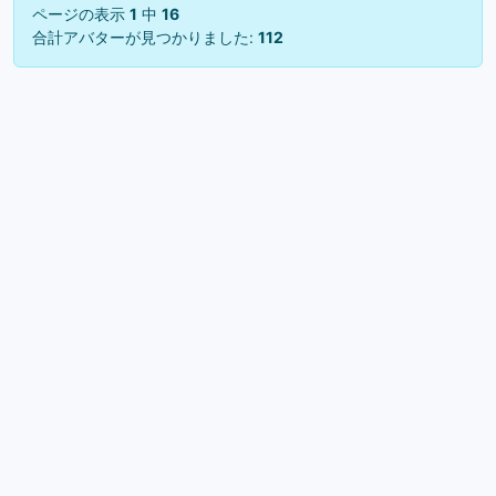
ページの表示
1
中
16
合計アバターが見つかりました:
112