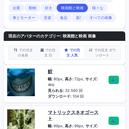
企業
動物
好き
映画館と映画
様々な
車とモーター
音楽
食品
新!
すべての画像
現在のアバターのカテゴリー: 映画館と映画 画像
での注文
での注
での注
での注文 ダウ
の名前
文 日
文 人気
ンロード
鮫
幅:
80px,
高さ:
72px,
サイズ:
4kb
見られる:
32.560 回
ダウンロード:
104 回
マトリックスネオゴース
ト
幅:
99px,
高さ:
99px,
サイズ: