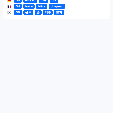
3d
trinken
bier
hut
3d
boire
bière
chapeau
3D
음주
술
맥주
모자