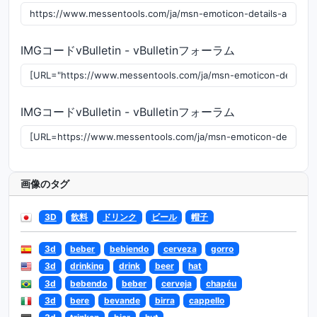
IMGコードvBulletin - vBulletinフォーラム
IMGコードvBulletin - vBulletinフォーラム
画像のタグ
3D
飲料
ドリンク
ビール
帽子
3d
beber
bebiendo
cerveza
gorro
3d
drinking
drink
beer
hat
3d
bebendo
beber
cerveja
chapéu
3d
bere
bevande
birra
cappello