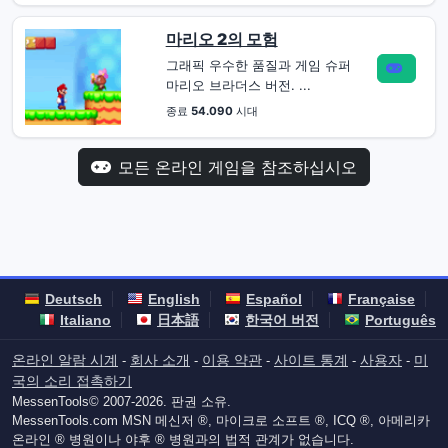
마리오 2의 모험
그래픽 우수한 품질과 게임 슈퍼
마리오 브라더스 버전. ...
종료
54.090
시대
모든 온라인 게임을 참조하십시오
Deutsch
English
Español
Française
Italiano
日本語
한국어 버전
Português
온라인 알람 시계
회사 소개
이용 약관
사이트 통계
사용자
미
-
-
-
-
-
국의 소리 접촉하기
MessenTools© 2007-2026. 판권 소유.
MessenTools.com MSN 메신저 ®, 마이크로 소프트 ®, ICQ ®, 아메리카
온라인 ® 병원이나 야후 ® 병원과의 법적 관계가 없습니다.