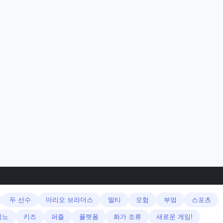
두 선수
마리오 브라더스
멀티
모험
부엌
스포츠
지노
키즈
퍼즐
플랫폼
화가 조류
새로운 게임!