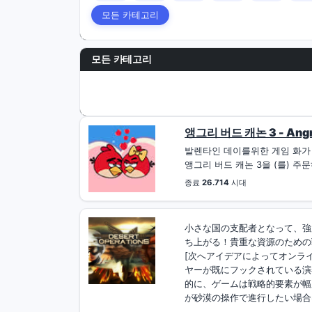
모든 카테고리
모든 카테고리
앵그리 버드 캐논 3 - Angry
발렌타인 데이를위한 게임 화가
앵그리 버드 캐논 3을 (를) 주문
종료
26.714
시대
小さな国の支配者となって、強
ち上がる！貴重な資源のための戦
[次へアイデアによってオンラ
ヤーが既にフックされている演
的に、ゲームは戦略的要素が幅
が砂漠の操作で進行したい場合は