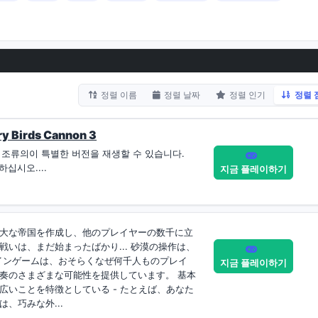
정렬 이름
정렬 날짜
정렬 인기
정렬 
 Birds Cannon 3
 조류의이 특별한 버전을 재생할 수 있습니다.
하십시오....
지금 플레이하기
大な帝国を作成し、他のプレイヤーの数千に立
いは、まだ始まったばかり... 砂漠の操作は、
インゲームは、おそらくなぜ何千人ものプレイ
지금 플레이하기
奏のさまざまな可能性を提供しています。 基本
広いことを特徴としている - たとえば、あなた
、巧みな外...