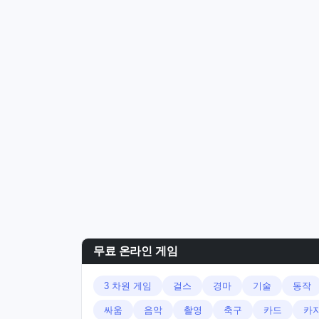
무료 온라인 게임
3 차원 게임
걸스
경마
기술
동작
싸움
음악
촬영
축구
카드
카