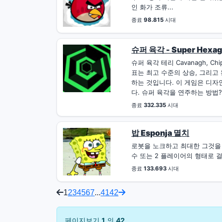
인 화가 조류...
종료
98.815
시대
슈퍼 육각 - Super Hexa
슈퍼 육각 테리 Cavanagh, 
표는 최고 수준의 상승, 그리고
하는 것입니다. 이 게임은 디자인
다. 슈퍼 육각을 연주하는 방법?
종료
332.335
시대
밥 Esponja 멸치
로봇을 노크하고 최대한 그것을 
수 또는 2 플레이어의 형태로 걸립
종료
133.693
시대
1
2
3
4
5
6
7
...
41
42
페이지보기
1
의
42