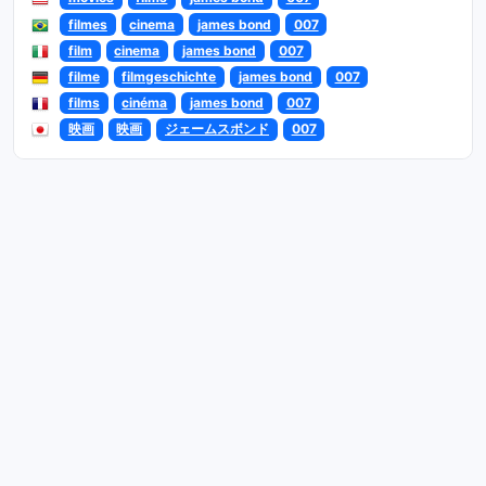
filmes
cinema
james bond
007
film
cinema
james bond
007
filme
filmgeschichte
james bond
007
films
cinéma
james bond
007
映画
映画
ジェームスボンド
007