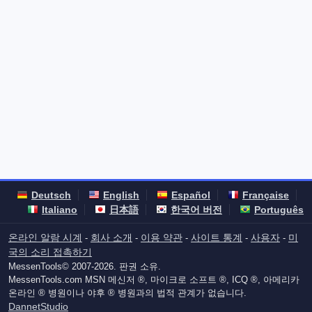
Deutsch
English
Español
Française
Italiano
日本語
한국어 버전
Português
온라인 알람 시계
회사 소개
이용 약관
사이트 통계
사용자
미
-
-
-
-
-
국의 소리 접촉하기
MessenTools© 2007-2026. 판권 소유.
MessenTools.com MSN 메신저 ®, 마이크로 소프트 ®, ICQ ®, 아메리카
온라인 ® 병원이나 야후 ® 병원과의 법적 관계가 없습니다.
DannetStudio