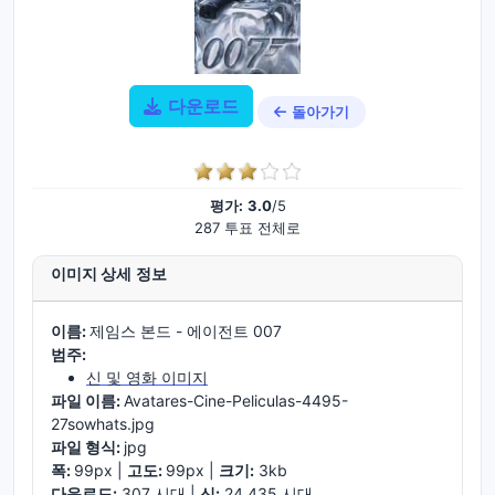
다운로드
돌아가기
평가:
3.0
/5
287 투표 전체로
이미지 상세 정보
이름:
제임스 본드 - 에이전트 007
범주:
신 및 영화 이미지
파일 이름:
Avatares-Cine-Peliculas-4495-
27sowhats.jpg
파일 형식:
jpg
폭:
99px |
고도:
99px |
크기:
3kb
다운로드:
307 시대 |
신:
24.435 시대