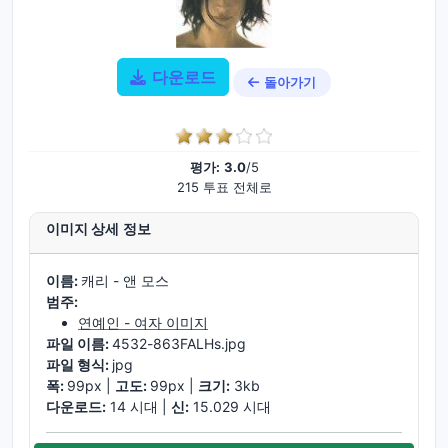
다운로드
돌아가기
평가:
3.0
/5
215 투표 전체로
이미지 상세 정보
이름:
캐리 - 앤 모스
범주:
연예인 - 여자 이미지
파일 이름:
4532-863FALHs.jpg
파일 형식:
jpg
폭:
99px |
고도:
99px |
크기:
3kb
다운로드:
14 시대 |
신:
15.029 시대