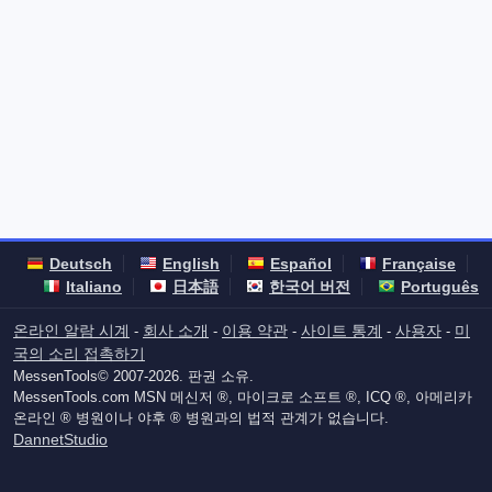
Deutsch
English
Español
Française
Italiano
日本語
한국어 버전
Português
온라인 알람 시계
회사 소개
이용 약관
사이트 통계
사용자
미
-
-
-
-
-
국의 소리 접촉하기
MessenTools© 2007-2026. 판권 소유.
MessenTools.com MSN 메신저 ®, 마이크로 소프트 ®, ICQ ®, 아메리카
온라인 ® 병원이나 야후 ® 병원과의 법적 관계가 없습니다.
DannetStudio