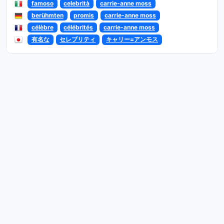
famoso
celebrità
carrie-anne moss
berühmten
promis
carrie-anne moss
célèbre
célébrités
carrie-anne moss
有名な
セレブリティ
キャリー=アンモス