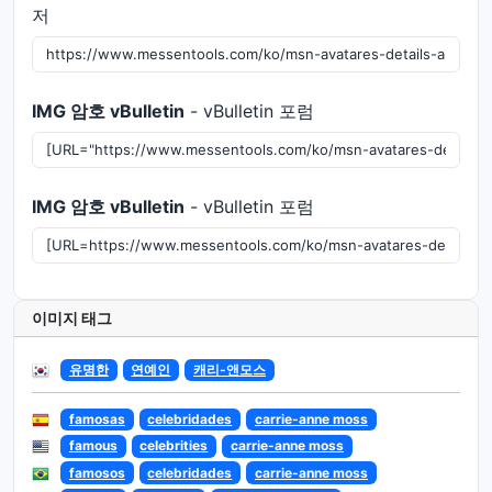
저
IMG 암호 vBulletin
- vBulletin 포럼
IMG 암호 vBulletin
- vBulletin 포럼
이미지 태그
유명한
연예인
캐리-앤모스
famosas
celebridades
carrie-anne moss
famous
celebrities
carrie-anne moss
famosos
celebridades
carrie-anne moss