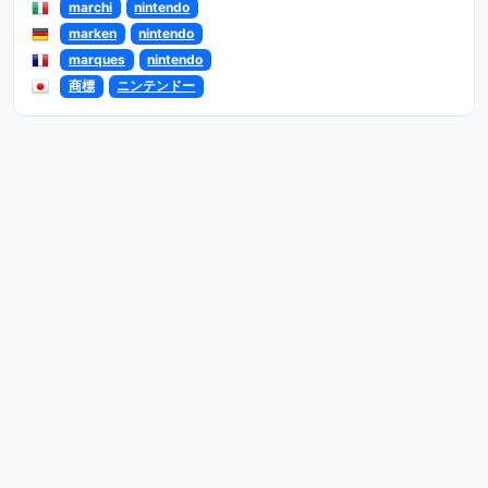
marchi
nintendo
marken
nintendo
marques
nintendo
商標
ニンテンドー