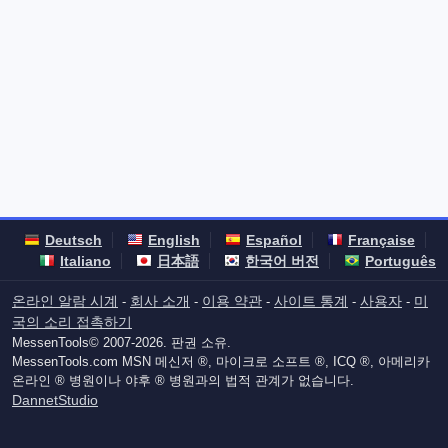
Deutsch
English
Español
Française
Italiano
日本語
한국어 버전
Português
온라인 알람 시계
회사 소개
이용 약관
사이트 통계
사용자
미
-
-
-
-
-
국의 소리 접촉하기
MessenTools© 2007-2026. 판권 소유.
MessenTools.com MSN 메신저 ®, 마이크로 소프트 ®, ICQ ®, 아메리카
온라인 ® 병원이나 야후 ® 병원과의 법적 관계가 없습니다.
DannetStudio