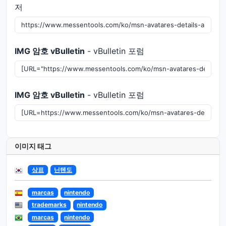
저
IMG 암호 vBulletin
- vBulletin 포럼
IMG 암호 vBulletin
- vBulletin 포럼
이미지 태그
상표
닌텐도
marcas
nintendo
trademarks
nintendo
marcas
nintendo