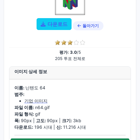
다운로드
돌아가기
평가:
3.0
/5
205 투표 전체로
이미지 상세 정보
이름:
닌텐도 64
범주:
기업 이미지
파일 이름:
n64.gif
파일 형식:
gif
폭:
90px |
고도:
90px |
크기:
3kb
다운로드:
196 시대 |
신:
11.216 시대