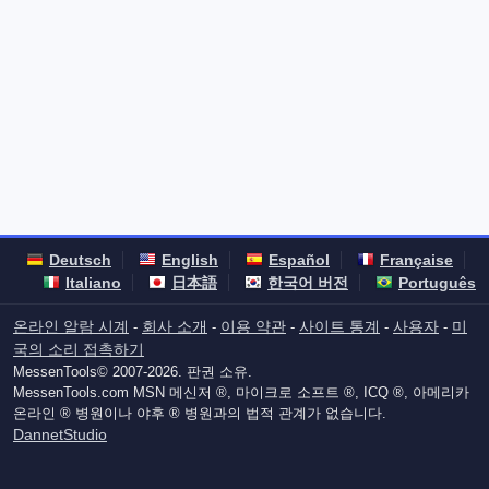
Deutsch
English
Español
Française
Italiano
日本語
한국어 버전
Português
온라인 알람 시계
회사 소개
이용 약관
사이트 통계
사용자
미
-
-
-
-
-
국의 소리 접촉하기
MessenTools© 2007-2026. 판권 소유.
MessenTools.com MSN 메신저 ®, 마이크로 소프트 ®, ICQ ®, 아메리카
온라인 ® 병원이나 야후 ® 병원과의 법적 관계가 없습니다.
DannetStudio