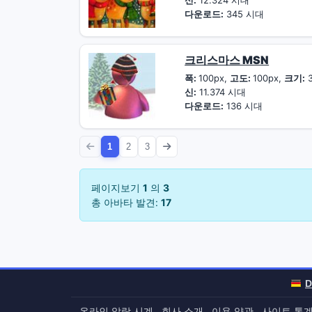
신:
12.324 시대
다운로드:
345 시대
크리스마스 MSN
폭:
100px,
고도:
100px,
크기:
3
신:
11.374 시대
다운로드:
136 시대
1
2
3
페이지보기
1
의
3
총 아바타 발견:
17
D
온라인 알람 시계
회사 소개
이용 약관
사이트 통
-
-
-