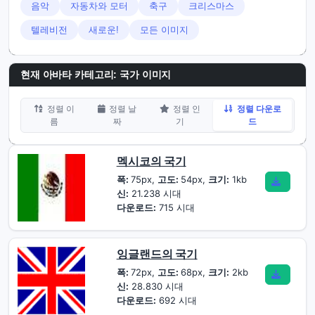
음악
자동차와 모터
축구
크리스마스
텔레비전
새로운!
모든 이미지
현재 아바타 카테고리: 국가 이미지
정렬 이
정렬 날
정렬 인
정렬 다운로
름
짜
기
드
멕시코의 국기
폭:
75px,
고도:
54px,
크기:
1kb
신:
21.238 시대
다운로드:
715 시대
잉글랜드의 국기
폭:
72px,
고도:
68px,
크기:
2kb
신:
28.830 시대
다운로드:
692 시대