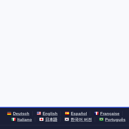
Deutsch
English
Español
Française
Italiano
日本語
한국어 버전
Português