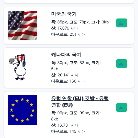
미국의 국기
폭:
85px,
고도:
78px,
크기:
3kb
신:
17.879 시대
다운로드:
251 시대
캐나다의 국기
폭:
80px,
고도:
83px,
크기:
5kb
신:
20.141 시대
다운로드:
160 시대
유럽 연합 (EU) 깃발 - 유럽
연합 (EU)
폭:
99px,
고도:
99px,
크기:
8kb
신:
16.731 시대
다운로드:
145 시대