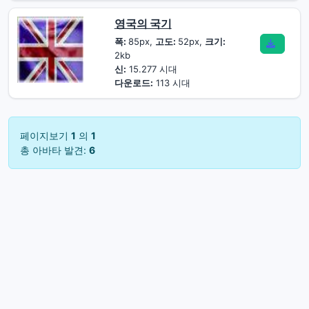
영국의 국기
폭:
85px,
고도:
52px,
크기:
2kb
신:
15.277 시대
다운로드:
113 시대
페이지보기
1
의
1
총 아바타 발견:
6